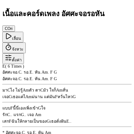
เนื้อและคอร์ดเพลง อัศศะจอรอหัน
C
Ori
เลื่อน
จังหวะ
ตั้งค่า
E
( 6 Times )
อัศศะจอ.
C
. รอ.
E
. หัน.
Am
.
F
G
อัศศะจอ.
C
. รอ.
E
. หัน.
Am
.
F
G
มา
C
ไง ไม่รู้
Am
ตัว ตา
C
มัว ใจก็
Am
สั่น
เจอ
C
เธอแค่ไ
Am
ม่นาน แต่มัน
F
หวั่นไหว
G
แบบ
F
นี้นี่เองเพิ่งเข้า
G
ใจ
รัก
C
.. แรก
G
.. เจอ
Am
เสก
F
ฉันให้กลายเป็นของ
G
เธอดั่งฝัน
E
..
* อัศศะจอ.
C
. รอ.
E
. หัน
Am