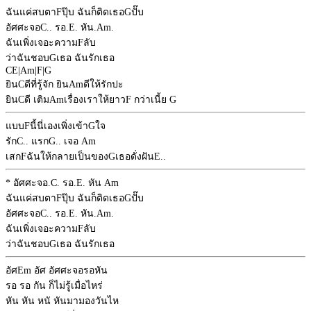
ฉันแค่สบตา
F
ปุ๊บ ฉันก็ติดเธอ
G
ปั๊บ
อัศศะจอ
C
.. รอ.
E
. หัน.
Am
.
ฉันเพิ่งเจอะความ
F
ลับ
ว่าฉันชอบ
G
เธอ ฉันรักเธอ
C
E
|
Am
|
F
|
G
ยิน
C
ดีที่รู้จัก ยิน
Am
ดีให้รักปะ
ยิน
C
ดี เติม
Am
เรื่องเราให้ยาว
F
กว่าเนี้ย
G
แบบ
F
นี้นี่เองเพิ่งเข้า
G
ใจ
รัก
C
.. แรก
G
.. เจอ
Am
เสก
F
ฉันให้กลายเป็นของ
G
เธอดั่งฝัน
E
..
* อัศศะจอ.
C
. รอ.
E
. หัน
Am
ฉันแค่สบตา
F
ปุ๊บ ฉันก็ติดเธอ
G
ปั๊บ
อัศศะจอ
C
.. รอ.
E
. หัน.
Am
.
ฉันเพิ่งเจอะความ
F
ลับ
ว่าฉันชอบ
G
เธอ ฉันรักเธอ
อัศ
Em
อัศ อัศศะจอรอหัน
รอ รอ กัน ก็ไม่รู้เมื่อไหร่
หัน หัน หนั หันมามองวันไห