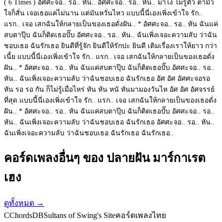
( 6 Times ) อัศศะจอ.. รอ.. หัน.. อัศศะจอ.. รอ.. หัน.. มาไง ไม่รู้ตัว ตามัว
ใจก็สั่น เจอเธอแค่ไม่นาน แต่มันหวั่นไหว แบบนี้นี่เองเพิ่งเข้าใจ รัก..
แรก.. เจอ เสกฉันให้กลายเป็นของเธอดั่งฝัน.. * อัศศะจอ.. รอ.. หัน ฉันแค่
สบตาปุ๊บ ฉันก็ติดเธอปั๊บ อัศศะจอ.. รอ.. หัน.. ฉันเพิ่งเจอะความลับ ว่าฉัน
ชอบเธอ ฉันรักเธอ ยินดีที่รู้จัก ยินดีให้รักปะ ยินดี เติมเรื่องเราให้ยาว กว่า
เนี้ย แบบนี้นี่เองเพิ่งเข้าใจ รัก.. แรก.. เจอ เสกฉันให้กลายเป็นของเธอดั่ง
ฝัน.. * อัศศะจอ.. รอ.. หัน ฉันแค่สบตาปุ๊บ ฉันก็ติดเธอปั๊บ อัศศะจอ.. รอ..
หัน.. ฉันเพิ่งเจอะความลับ ว่าฉันชอบเธอ ฉันรักเธอ อัศ อัศ อัศศะจอรอ
หัน รอ รอ กัน ก็ไม่รู้เมื่อไหร่ หัน หัน หนั หันมามองวันไห อัศ อัศ อัศจรรย์
ที่สุด แบบนี้นี่เองเพิ่งเข้าใจ รัก.. แรก.. เจอ เสกฉันให้กลายเป็นของเธอดั่ง
ฝัน.. * อัศศะจอ.. รอ.. หัน ฉันแค่สบตาปุ๊บ ฉันก็ติดเธอปั๊บ อัศศะจอ.. รอ..
หัน.. ฉันเพิ่งเจอะความลับ ว่าฉันชอบเธอ ฉันรักเธอ อัศศะจอ.. รอ.. หัน..
ฉันเพิ่งเจอะความลับ ว่าฉันชอบเธอ ฉันรักเธอ ฉันรักเธอ..
คอร์ดเพลงอื่นๆ ของ ปลายฝัน มาร์กาเรต
เฮง
ดูทั้งหมด
→
C
ChordsDB
Sultans of Swing's Site
คอร์ดเพลงไทย