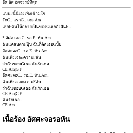
อัศ อัศ อัศจรรย์ที่สุด
แบบ
F
นี้นี่เองเพิ่งเข้า
G
ใจ
รัก
C
.. แรก
G
.. เจอ
Am
เสก
F
ฉันให้กลายเป็นของ
G
เธอดั่งฝัน
E
..
* อัศศะจอ.
C
. รอ.
E
. หัน
Am
ฉันแค่สบตา
F
ปุ๊บ ฉันก็ติดเธอ
G
ปั๊บ
อัศศะจอ
C
.. รอ.
E
. หัน.
Am
.
ฉันเพิ่งเจอะความ
F
ลับ
ว่าฉันชอบ
G
เธอ ฉันรักเธอ
C
E
|
Am
|
G
|
F
อัศศะจอ
C
.. รอ.
E
. หัน.
Am
.
ฉันเพิ่งเจอะความ
F
ลับ
ว่าฉันชอบ
G
เธอ ฉันรักเธอ
C
E
|
Am
|
G
|
F
ฉันรักเธอ..
C
E
|
Am
เนื้อร้อง อัศศะจอรอหัน