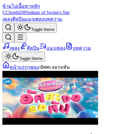
ข้ามไปเนื้อหาหลัก
C
ChordsDB
Sultans of Swing's Site
เพลง
ศิลปิน
แนวเพลง
บทความ
Toggle theme
เพลง
ศิลปิน
แนวเพลง
บทความ
Toggle theme
หน้าแรก
/
เพลง
/
อัศศะจอรอหัน