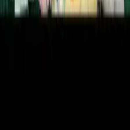
ละอองฟอง
D
กอดเธอได้ไหม
ละอองฟอง
E
ลอง
ละอองฟอง
A
ต่างใจเดียวกัน
ละอองฟอง
B
อะไร What?