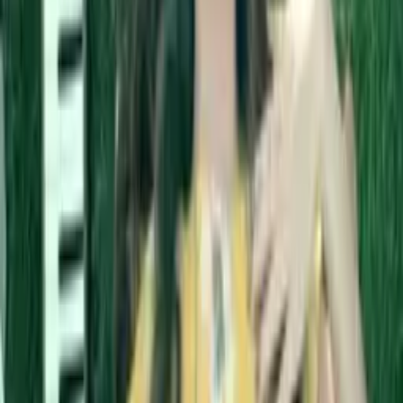
ดูทั้งหมด
→
D
ติดหวาน (Sugar Addict)
ละอองฟอง
E
Aspartame
ละอองฟอง
A
คิด (Miss)
ละอองฟอง
C
คนที่ฟ้าส่งมาให้รักกัน