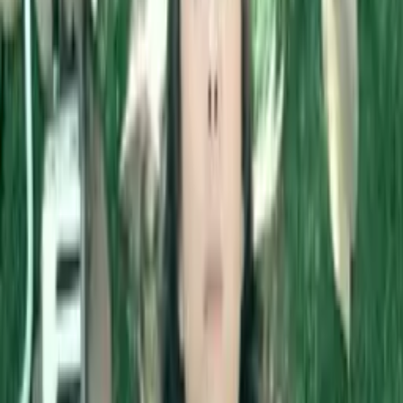
ในวั
Gm
นลำพัง
C
.. แต่คอนเฟิร์มแล้ว
F
ว่าอัน
Em7
ตรายไม่ถึง
A7
ชีวิต
Dm
การไม่มีใ
C
คร มันไม่มีหรือ
A#
ทำให้ถึงตาย
Am
อย่างมากก็แค่วุ่นวาย
Gm
แค่หัวใจ
C
ทำงานหนักอีกวัน
F
INTRU :
D#
|
D#
|
G#
|
G#
D#
|
D#
|
G#
Gm
|
C
* ฉัน
C
ตกอยู่ในความ
F
ช้ำ
ช้ำ
Em7
อย่างที่ไม่เ
A7
คยกล้าคิด
Dm
ว่าจะผ่าน
C
มา
และมีชีวิต
A#
อยู่ได้ร้องเพลง
Am
ให้เธอฟัง
ในวั
Gm
นลำพัง
C
.. แต่คอนเฟิร์มแล้ว
F
ว่าอัน
Em7
ตรายไม่ถึง
A7
ชีวิต
Dm
การไม่มีใ
C
คร มันไม่มีหรือ
A#
ทำให้ถึงตาย
Am
อย่างมากก็แค่วุ่นวาย
Gm
แค่หัวใจ
C
ทำงานหนักอีกวัน
F
INTRU :
F
|
A#
|
Am
แค่หัวใจ
A#
ทำงาน
C
หนักอีกวัน
F
เนื้อร้อง อันตรายไม่ถึงชีวิต (Survive)