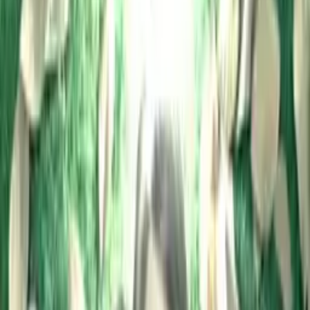
F
Ori
เลื่อน
จังหวะ
ตั้งค่า
F
|
A#
|
Am
|
Gm
C
( 2 Times )
แอบ
F
คิดถึงวันที่เสีย
A#
ใจที่ผ่านมา
คิด
Am
ถึงวันที่ไร้เรี่
Gm
ยวแรง
C
และอ่อนล้า
F
คิดถึงวันที่มีแ
A#
ค่น้ำตา กับตัว
Am
ฉัน
และคิด
Gm
ถึงวันพัง
C
ๆ
วันนี้.
A#
. เราแค่เหงา
Am
อากาศมันช่าง
Gm
บางเบา
มาเปรียบ
F
กับวันนั้น
ที่ฉัน
Dm
.. มีความ
G
รัก
และเขา
Gm
มาตีจากและผลัก
A#
ให้
* ฉัน
C
ตกอยู่ในความ
F
ช้ำ