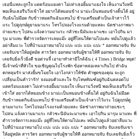
เธอนี่แหละถูกใจ แดดร้อนแยงตา ไม่เท่าเธอยิ้มมาแยงใจ เห็นงานวิ่งหนี
พอเห็นเธอรีบวิ่งเข้าใส่ อยากได้หมอนข้าง มาม่ะเป็นหมอนข้างดิ้นได้ อยู่
กับฉันไม่มีอด กับข้าวหมดกินฉันแทนไป ช้านเตรียมตัวเป็นเจ้าสาวไว้
แระ ไปดูฤกษ์ดูยามมาแระ โทรไปจองโรงแรมด้วยแหละ นัดช่างภาพมา
ถ่ายแชะๆ ไปสน.แจ้งความมาแระ กลัวชะนีมันจะมาแซะ เอาไปกิน มา
รุม มาแทะ พี่ตำรวจจัดการเลยแม๊ะ อยู่ที่ไหนให้ตามไปแคะ หมั่นไปดูแล้ว
อย่าลืมแวะ ไปที่บ้านแอาหมายไป แปะ แปะ แปะ แปะ * ออกหมายจับ จับ
เลยจับเขาให้อยู่หมัด สารวัตร ออกหมายจับผู้ชายให้ที ออกหมายจับ จับ
เลยจับยิ่งเร็วยิ่งดี ขอด่วนจี๋ เอามาทำสามีใกล้ฉัน ( 4 Times ) Bridge หยุด!
นี่เจ้าหน้าที่หัวใจ ขอเชิญคุณไปโรงพัก ข้อหาหล่อเหลาเกินไป ทำฉัน
ตกหลุมรัก มาส่งยิ้มขโมยใจ เอาไงกล่าวให้ชัด คำพูดของคุณ จะถูก
เปลี่ยนเป็นคำว่ารัก! จงมอบตัวและใจ รับโทษทัณฑ์อยู่กับฉันตลอดไป
แดดร้อนแยงตา ไม่เท่าเธอยิ้มมาแยงใจ เห็นงานวิ่งหนี พอเห็นเธอรีบวิ่ง
เข้าใส่ อยากได้หมอนข้าง มาม่ะเป็นหมอนข้างดิ้นได้ อยู่กับฉันไม่มีอด
กับข้าวหมดกินฉันแทนไป ช้านเตรียมตัวเป็นเจ้าสาวไว้แระ ไปดูฤกษ์ดู
ยามมาแระ โทรไปจองโรงแรมด้วยแหละ นัดช่างภาพมาถ่ายแชะๆ
ไปสน.แจ้งความมาแระ กลัวชะนีมันจะมาแซะ เอาไปกิน มารุม มาแทะ พี่
ตำรวจจัดการเลยแม๊ะ อยู่ที่ไหนให้ตามไปแคะ หมั่นไปดูแล้วอย่าลืมแวะ
ไปที่บ้านแอาหมายไป แปะ แปะ แปะ แปะ * ออกหมายจับ จับเลยจับเขา
ให้อยู่หมัด สารวัตร ออกหมายจับผู้ชายให้ที ออกหมายจับ จับเลยจับยิ่งเร็ว