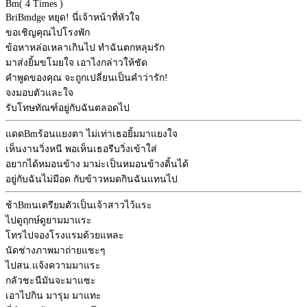
Bm
( 4 Times )
Bri
Bm
dge หยุด! นี่เจ้าหน้าที่หัวใจ
ขอเชิญคุณไปโรงพัก
ข้อหาหล่อเหลาเกินไป ทำฉันตกหลุมรัก
มาส่งยิ้มขโมยใจ เอาไงกล่าวให้ชัด
คำพูดของคุณ จะถูกเปลี่ยนเป็นคำว่ารัก!
จงมอบตัวและใจ
รับโทษทัณฑ์อยู่กับฉันตลอดไป
แดด
Bm
ร้อนแยงตา ไม่เท่าเธอยิ้มมาแยงใจ
เห็นงานวิ่งหนี พอเห็นเธอรีบวิ่งเข้าใส่
อยากได้หมอนข้าง มาม่ะเป็นหมอนข้างดิ้นได้
อยู่กับฉันไม่มีอด กับข้าวหมดกินฉันแทนไป
ช้า
Bm
นเตรียมตัวเป็นเจ้าสาวไว้แระ
ไปดูฤกษ์ดูยามมาแระ
โทรไปจองโรงแรมด้วยแหละ
นัดช่างภาพมาถ่ายแชะๆ
ไปสน.แจ้งความมาแระ
กลัวชะนีมันจะมาแซะ
เอาไปกิน มารุม มาแทะ