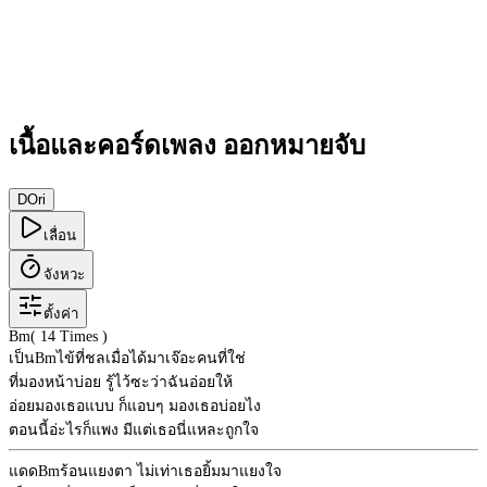
เนื้อและคอร์ดเพลง ออกหมายจับ
D
Ori
เลื่อน
จังหวะ
ตั้งค่า
Bm
( 14 Times )
เป็น
Bm
ไข้ที่ชลเมื่อได้มาเจ๊อะคนที่ใช่
ที่มองหน้าบ่อย รู้ไว้ซะว่าฉันอ่อยให้
อ่อยมองเธอแบบ ก็แอบๆ มองเธอบ่อยไง
ตอนนี้อ่ะไรก็แพง มีแต่เธอนี่แหละถูกใจ
แดด
Bm
ร้อนแยงตา ไม่เท่าเธอยิ้มมาแยงใจ