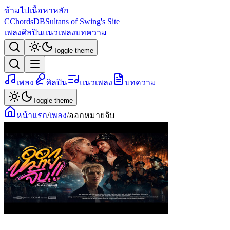
ข้ามไปเนื้อหาหลัก
C
ChordsDB
Sultans of Swing's Site
เพลง
ศิลปิน
แนวเพลง
บทความ
Toggle theme
เพลง
ศิลปิน
แนวเพลง
บทความ
Toggle theme
หน้าแรก
/
เพลง
/
ออกหมายจับ