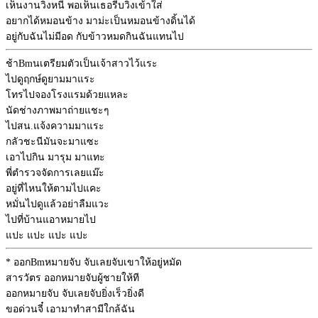
เห็นงานวิ่งหนี พอเห็นเธอรีบวิ่งเข้าใส่
อยากได้หมอนข้าง มาม่ะเป็นหมอนข้างดิ้นได้
อยู่กับฉันไม่มีอด กับข้าวหมดกินฉันแทนไป
ช้า
Bm
นเตรียมตัวเป็นเจ้าสาวไว้แระ
ไปดูฤกษ์ดูยามมาแระ
โทรไปจองโรงแรมด้วยแหละ
นัดช่างภาพมาถ่ายแชะๆ
ไปสน.แจ้งความมาแระ
กลัวชะนีมันจะมาแซะ
เอาไปกิน มารุม มาแทะ
พี่ตำรวจจัดการเลยแม๊ะ
อยู่ที่ไหนให้ตามไปแคะ
หมั่นไปดูแล้วอย่าลืมแวะ
ไปที่บ้านแอาหมายไป
แปะ แปะ แปะ แปะ
* ออก
Bm
หมายจับ จับเลยจับเขาให้อยู่หมัด
สารวัตร ออกหมายจับผู้ชายให้ที
ออกหมายจับ จับเลยจับยิ่งเร็วยิ่งดี
ขอด่วนจี๋ เอามาทำสามีใกล้ฉัน