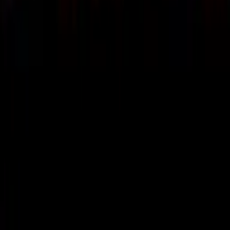
ทั้งเจ็บทั้งรัก (Hurt and Love) x Orm Kornnaphat
หลิงหลิง คอง
C
สุดท้ายฉันก็เจ็บ
หลิงหลิง คอง
G
Moonlight
หลิงหลิง คอง
C
ChordsDB
Sultans of Swing's Site
คอร์ดเพลงไทย
เพลง
ศิลปิน
แนวเพลง
บทความ
Facebook
Chordsdb รวมคอร์ดเพลงไทยและสากลกว่าหมื่นเพลง พร้อม
คอร์ดกีตาร์และเนื้อเพลงครบถ้วน ปรับคีย์อัตโนมัติ ค้นหาคอร์ด