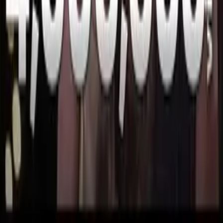
หยุด ฉันก็คงต้องบอกเธอออกไป ต้องเตือนสักที * อย่ามาล้อเล่นกับระบบ
นะ ห้ามใจจะไม่ไหวแล้ว ก็เธอน่ารักอ่ะ จะต้านทานยังไงไหว อย่ามาเล่น
กับใจฉันแบบนี้ รู้ตัวอีกทีเดี๋ยวจะเผลอใจ อย่ามาแกล้งมาหยอกมาทำให้คิด
ไกล ก็ฉันน่ะ จริงจัง.. ต้องบอกเธอเลย ว่าใจฉันมันไม่แข็งแรง ยิ่งเธอมา
แกล้ง ยิ่งทำให้หวั่นไหว ก็มันแอบคิดอยู่ รู้ว่าควรต้องห้ามใจ แต่ให้ทำยังไง
มองตาของเธอทีไร มันลืมห้ามทุกที ก็ไม่พูดตลอด รักไม่รักไม่เคยบอก ฉัน
มันดูไม่ออก ว่าเธอจะเอาไง แต่ถ้าเธอไม่หยุด ฉันก็คงต้องบอกเธอออกไป
ต้องเตือนสักที * อย่ามาล้อเล่นกับระบบนะ ห้ามใจจะไม่ไหวแล้ว ก็เธอน่า
รักอ่ะ จะต้านทานยังไงไหว อย่ามาเล่นกับใจฉันแบบนี้ รู้ตัวอีกทีเดี๋ยวจะ
เผลอใจ อย่ามาแกล้งมาหยอกมาทำให้คิดไกล ก็ฉันน่ะ จริงจัง ||| ( 2 Times
) ก็ไม่พูดตลอด รักไม่รักไม่เคยบอก ฉันมันดูไม่ออก ว่าเธอจะเอาไง แต่ถ้า
เธอไม่หยุด ฉันก็คงต้องบอกเธอออกไป ต้องเตือนสักที * อย่ามาล้อเล่นกับ
ระบบนะ ห้ามใจจะไม่ไหวแล้ว ก็เธอน่ารักอ่ะ จะต้านทานยังไงไหว อย่า
มาเล่นกับใจฉันแบบนี้ รู้ตัวอีกทีเดี๋ยวจะเผลอใจ อย่ามาแกล้งมาหยอกมา
ทำให้คิดไกล ก็ฉันน่ะ จริงจัง..
คอร์ดเพลงอื่นๆ ของ หลิงหลิง คอง
ดูทั้งหมด
→
G