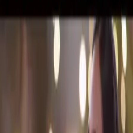
อย่าเล่นกับระบบ x ออม - หลิงหลิง คอง
หลิงหลิง คอง
·
ละคร ภาพยนตร์
·
D
·
0 Views
เวอร์ชันอื่นๆ ของเพลงนี้
Version
1
—
0
โหวต
ห
หลิงหลิง คอง
21 มี.ค. 69
เพิ่มเวอร์ชัน
คอร์ดในเพลง อย่าเล่นกับระบบ x ออม