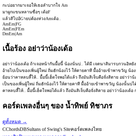
กะบ่อยากมาเจอให้เธอลำบากใจ
Am
มาผูกแขนหลานซื่อๆ เด้อ
F
แล้วสิไปอ้
G
ายบ่ต้องห่วง
Am
เด้อ..
Am
Em
|
F
G
Am
Em
|
F
Em
Dm
Em
|
Am
เนื้อร้อง อย่าว่าน้องเด้อ
อย่าว่าน้องเด้อ ถ้าเจอหน้ากันมื้อนี้ น้องนั่นบ่.. ได้มี เจตนาสิมารบกวนอิหย
อ้ายไปเป็นของเพิ่นผู้ใหม่ ถิ่มฮักน้องไว้ ให้ตายคาที มื้ออ้ายเข้าพาขวัญ น้
ย้อนว่าคาหลบลี้ไห้.. มื้อนี้เฮ็ดใจพอได้แล้ว ถึงมันสิเจ็บคือจั่งสิตาย อย่
เป็นของเพิ่นผู้ใหม่ ถิ่มฮักน้องไว้ ให้ตายคาที มื้ออ้ายเข้าพาขวัญ น้องนั้น
คาหลบลี้ไห้.. มื้อนี้เฮ็ดใจพอได้แล้ว ถึงมันสิเจ็บคือจั่งสิตาย อย่าว่าน้อ
คอร์ดเพลงอื่นๆ ของ น้ำทิพย์ ทิชาภร
ดูทั้งหมด
→
C
ChordsDB
Sultans of Swing's Site
คอร์ดเพลงไทย