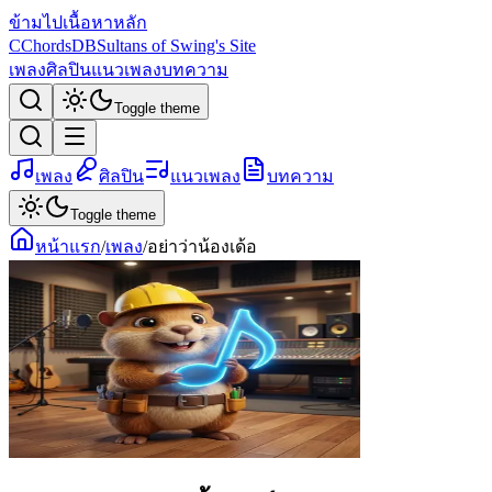
ข้ามไปเนื้อหาหลัก
C
ChordsDB
Sultans of Swing's Site
เพลง
ศิลปิน
แนวเพลง
บทความ
Toggle theme
เพลง
ศิลปิน
แนวเพลง
บทความ
Toggle theme
หน้าแรก
/
เพลง
/
อย่าว่าน้องเด้อ