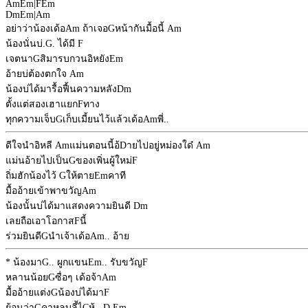
Am
Em
|
F
Em
Dm
Em
|
Am
อย่าว่าน้องเด้อ
Am
ถ้าเจอ
G
หน้ากันมื้อนี้
Am
น้องนั่นบ่.
G
. ได้มี
F
เจตนา
G
สิมารบกวนอิหยัง
Em
อ้ายบ่ต้องตกใจ
Am
น้องบ่ได้มารื้อฟื้นความหลัง
Dm
ตั้งแต่สองเฮาแยก
F
ทาง
ทุกความเจ็บ
G
เก็บเมี้ยนไว้แล้วเด้อ
Am
พี่..
ดีใจนำอิหลี
Am
แม่นตอนนี้อ้
D
ายไปอยู่หม่องใด๋
Am
แม่นอ้ายไปเป็น
G
ของเพิ่นผู้ใหม่
F
ถิ่มฮักน้องไว้
G
ให้ตาย
Em
คาที
มื้ออ้ายเข้าพาขวัญ
Am
น้องนั้นบ่ได้มาแสดงความยินดี
Dm
เลยถือเอาโอกาส
F
นี้
ร่วมยินดี
G
นำเจ้าเด้อ
Am
.. อ้าย
* น้องมา
G
.. ผูกแขน
Em
.. รับขวัญ
F
หลานน้อย
G
ซื่อๆ เด้อจ้า
Am
มื้ออ้ายแต่ง
G
น้องบ่ได้มา
F
ย้อนว่า
G
คาหลบลี้ไ
C
ห้..
D
Em