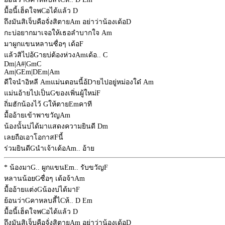
มื้อนี้เฮ็ดใจพ
C
อได้แล้ว
D
ถึงมันสิเจ็บคือจั่งสิตาย
Am
อย่าว่าน้องเด้อ
D
กะบ่อยากมาเจอให้เธอลำบากใจ
Am
มาผูกแขนหลานซื่อๆ เด้อ
F
แล้วสิไปอ้
G
ายบ่ต้องห่วง
Am
เด้อ..
C
Dm
|
A#
|
Gm
C
Am
|
G
Em
|
D
Em
|
Am
ดีใจนำอิหลี
Am
แม่นตอนนี้อ้
D
ายไปอยู่หม่องใด๋
Am
แม่นอ้ายไปเป็น
G
ของเพิ่นผู้ใหม่
F
ถิ่มฮักน้องไว้
G
ให้ตาย
Em
คาที
มื้ออ้ายเข้าพาขวัญ
Am
น้องนั้นบ่ได้มาแสดงความยินดี
Dm
เลยถือเอาโอกาส
F
นี้
ร่วมยินดี
G
นำเจ้าเด้อ
Am
.. อ้าย
* น้องมา
G
.. ผูกแขน
Em
.. รับขวัญ
F
หลานน้อย
G
ซื่อๆ เด้อจ้า
Am
มื้ออ้ายแต่ง
G
น้องบ่ได้มา
F
ย้อนว่า
G
คาหลบลี้ไ
C
ห้..
D
Em
มื้อนี้เฮ็ดใจพ
C
อได้แล้ว
D
ถึงมันสิเจ็บคือจั่งสิตาย
Am
อย่าว่าน้องเด้อ
D