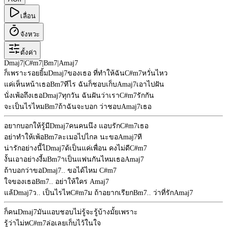
เลื่อน
จังหวะ
ตั้งค่า
Dmaj7
|
C#m7
|
Bm7
|
Amaj7
ก็เพราะรอยยิ้ม
Dmaj7
ของเธอ ที่ทำให้ฉัน
C#m7
หวั่นไหว
แค่เห็นหน้าเธอ
Bm7
ทีไร ฉันก็ชอบเก็บ
Amaj7
เอาไปฝัน
นั่งเพ้อถึงเธอ
Dmaj7
ทุกวัน ฉันฝันว่าเรา
C#m7
รักกัน
จะเป็นไรไหม
Bm7
ถ้าฉันจะบอก ว่าชอบ
Amaj7
เธอ
อยากบอกให้รู้มี
Dmaj7
คนคนนึง แอบรัก
C#m7
เธอ
อย่าทำให้เพ้อ
Bm7
ละเมอไปไกล นะขอ
Amaj7
ที
น่ารักอย่างนี้ไ
Dmaj7
ด้เป็นแค่เพื่อน คงไม่ดี
C#m7
งั้นเอาอย่างงี้ม
Bm7
าเป็นแฟนกันไหมเธอ
Amaj7
ถ้าบอกว่าขอ
Dmaj7
.. ขอได้ไหม
C#m7
ใจของเธอ
Bm7
.. อย่าให้ใคร
Amaj7
แล้
Dmaj7
ว.. เป็นไรไห
C#m7
ม ถ้าอยากเรียก
Bm7
.. ว่าที่รัก
Amaj7
ก็คน
Dmaj7
มันแอบชอบไม่รู้จะรู้บ้างมั้ยเพราะ
รู้ว่าไม่ห
C#m7
ล่อเลยเก็บไว้ในใจ