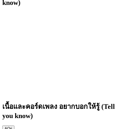
know)
เนื้อและคอร์ดเพลง อยากบอกให้รู้ (Tell
you know)
A
Ori