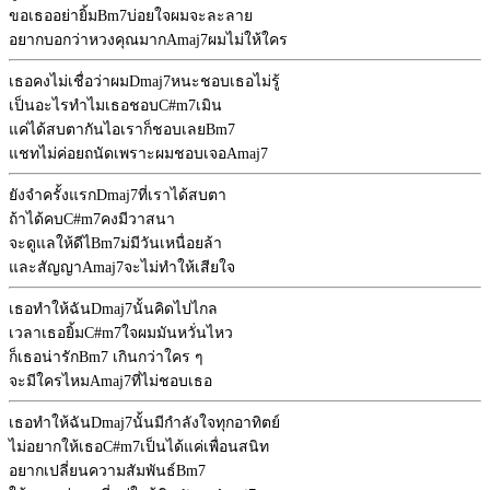
ขอเธออย่ายิ้ม
Bm7
บ่อยใจผมจะละลาย
อยากบอกว่าหวงคุณมาก
Amaj7
ผมไม่ให้ใคร
เธอคงไม่เชื่อว่าผม
Dmaj7
หนะชอบเธอไม่รู้
เป็นอะไรทำไมเธอชอบ
C#m7
เมิน
แค่ได้สบตากันไอเราก็ชอบเลย
Bm7
แชทไม่ค่อยถนัดเพราะผมชอบเจอ
Amaj7
ยังจำครั้งแรก
Dmaj7
ที่เราได้สบตา
ถ้าได้คบ
C#m7
คงมีวาสนา
จะดูแลให้ดีไ
Bm7
ม่มีวันเหนื่อยล้า
และสัญญา
Amaj7
จะไม่ทำให้เสียใจ
เธอทำให้ฉัน
Dmaj7
นั้นคิดไปไกล
เวลาเธอยิ้ม
C#m7
ใจผมมันหวั่นไหว
ก็เธอน่ารัก
Bm7
เกินกว่าใคร ๆ
จะมีใครไหม
Amaj7
ที่ไม่ชอบเธอ
เธอทำให้ฉัน
Dmaj7
นั้นมีกำลังใจทุกอาทิตย์
ไม่อยากให้เธอ
C#m7
เป็นได้แค่เพื่อนสนิท
อยากเปลี่ยนความสัมพันธ์
Bm7