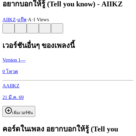
อยากบอกให้รู้ (Tell you know) - AIIKZ
AIIKZ
·
แร๊พ
·
A
·
1 Views
เวอร์ชันอื่นๆ ของเพลงนี้
Version
1
—
0
โหวต
A
AIIKZ
21 มี.ค. 69
เพิ่มเวอร์ชัน
คอร์ดในเพลง อยากบอกให้รู้ (Tell you