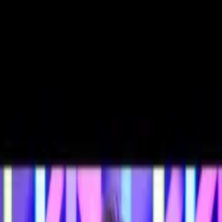
ข้ามไปเนื้อหาหลัก
C
ChordsDB
Sultans of Swing's Site
เพลง
ศิลปิน
แนวเพลง
บทความ
Toggle theme
เพลง
ศิลปิน
แนวเพลง
บทความ
Toggle theme
หน้าแรก
/
เพลง
/
หอยกิ๊บกี้