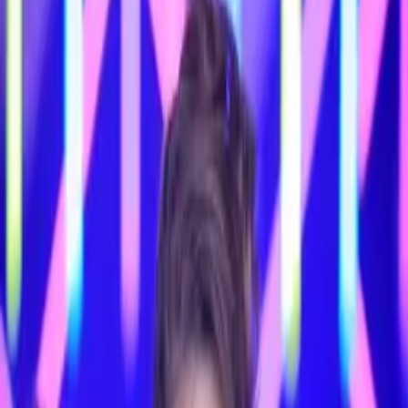
หอยกิ๊บกี้ - ลำยอง หนองหินห่าว
ลำยอง หนองหินห่าว
·
อีสาน
·
Bb
·
2 Views
เวอร์ชันอื่นๆ ของเพลงนี้
Version
1
—
0
โหวต
ล
ลำยอง หนองหินห่าว
21 มี.ค. 69
เพิ่มเวอร์ชัน
คอร์ดในเพลง หอยกิ๊บกี้