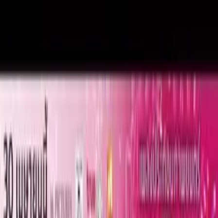
หลอน - ลำไย ไหทองคำ
ลำไย ไหทองคำ
·
ละคร ภาพยนตร์
·
G
·
0 Views
เวอร์ชันอื่นๆ ของเพลงนี้
Version
1
—
0
โหวต
ล
ลำไย ไหทองคำ
21 มี.ค. 69
เพิ่มเวอร์ชัน
คอร์ดในเพลง หลอน