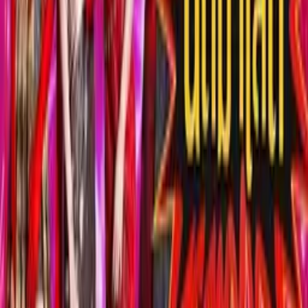
แม่นไผสิเว้า
D
สิว่าสิเตือน.. กะฮักคือ
G
เก่า
เนื้อร้อง หลอน
| ( 2 Times ) ต่อให้นาฬิกาหมุนไป ต่อให้ปฏิทินเริ่มใหม่ ต่อให้ฟ้าดินสลาย
ต่อให้ตายกลายเป็นขี้เถ้า หัวใจกะยังเก็บไว้ เก็บคำว่าฮักคำเก่า เก็บเรื่อง
ราว.. เหล่านั้น ต่อให้ผู้ได๋ว่าบ้าบอ กะสิบ่ขอแก้โตกับไผ ต่อให้คนอื่นเพิ่น
เว้าใส่ กะเข่งใจไว้บ่เคยย่อน กอดฮักไว้แน่นคือเก่า ถึงโลกของเฮาอยู่
คนละฝากบ่อน ให้ใช้คาถามนต์ได๋มาเสกถอน กะบ่เซา.. ฮัก * ภาพยัง
หลอน.. หลอนใจบ่เคยลบเลือน ไม่อาจถอน.. ยามนอนก็ยังย้ำเตือน เหมือน
ได้ยินได้กลิ่นเสมอ ยังกอดเธอในโลกเสมือน กะยังสิฮักบ่ลืมบ่เลือน แม่น
ไผสิเว้าสิว่าสิเตือน.. กะฮักคือเก่า | ( 4 Times ) ต่อให้ผู้ได๋ว่าบ้าบอ กะสิบ่
ขอแก้โตกับไผ ต่อให้คนอื่นเพิ่นเว้าใส่ กะเข่งใจไว้บ่เคยย่อน กอดฮักไว้
แน่นคือเก่า ถึงโลกของเฮาอยู่คนละฝากบ่อน ให้ใช้คาถามนต์ได๋มาเสก
ถอน กะบ่เซา.. ฮัก * ภาพยังหลอน.. หลอนใจบ่เคยลบเลือน ไม่อาจถอน..
ยามนอนก็ยังย้ำเตือน เหมือนได้ยินได้กลิ่นเสมอ ยังกอดเธอในโลกเสมือน
กะยังสิฮักบ่ลืมบ่เลือน แม่นไผสิเว้าสิว่าสิเตือน.. * ภาพยังหลอน.. หลอนใจ
บ่เคยลบเลือน ไม่อาจถอน.. ยามนอนก็ยังย้ำเตือน เหมือนได้ยินได้กลิ่น
เสมอ ยังกอดเธอในโลกเสมือน กะยังสิฮักบ่ลืมบ่เลือน แม่นไผสิเว้าสิว่าสิ