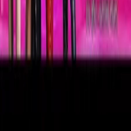
ลำไย ไหทองคำ
G
17 สิเข้า
ลำไย ไหทองคำ
C
น้องง่ายกับอ้ายผู้เดียว
ลำไย ไหทองคำ
A
ผู้สาวขาเลาะ
ลำไย ไหทองคำ
G
นัดมาโลด ,เจนนี่ ได้หมดถ้าสดชื่น,เนสกาแฟ,อาม ชุติมา