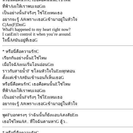
ที่ฟ้า
Am
ให้เราพบเจอ
Gm
เป็นอย่างนั้น
F
จริงๆ ใช่ไ
Em
หมเธอ
อยากจะรู้
A#
เพราะเธอ
G
เข้ามาอยู่ในหัวใจ
C
|
Am
|
F
|
Dm
G
Wha
F
t happened to my heart right now?
I can
Em
't control it when you’re around.
ใจนี้
A#
มันอยู่ที่เธอ
G
* หรือนี่คือความรัก
C
เรียกกันอย่างนั้น
E
ใช่ไหม
เมื่อใจฉั
Am
นเริ่มโอนอ่อน
Gm
ราวกับสายน้ำ
F
ชโลมหัวใจใน
Em
ทุกตอน
ตั้งแต่เช้า
A#
ยันเข้านอนก็เห็นเธอ
G
หรือนี่คือคนรัก
C
เธอคือคนนั้น
E
ใช่ไหม
ที่ฟ้า
Am
ให้เราพบเจอ
Gm
เป็นอย่างนั้น
F
จริงๆ ใช่ไ
Em
หมเธอ
อยากจะรู้
A#
เพราะเธอ
G
เข้ามาอยู่ในหัวใจ
พูด
F
บอกตรงๆ ว่าฉันนั้นก็ยังแอบ
A
สงสัย
Em
เธอใช่ไหม
A#
.. ที่ใจฉันตามหา
G
ฮู้ว..
* หรือนี่คือความรัก
C