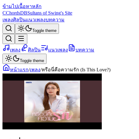
ข้ามไปเนื้อหาหลัก
C
ChordsDB
Sultans of Swing's Site
เพลง
ศิลปิน
แนวเพลง
บทความ
Toggle theme
เพลง
ศิลปิน
แนวเพลง
บทความ
Toggle theme
หน้าแรก
/
เพลง
/
หรือนี่คือความรัก (Is This Love?)