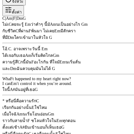
จังหวะ
ตั้งค่า
C
|
Am
|
F
|
Dm
G
ไม่เ
C
คยจะรู้
Em
ว่าคำๆ นี้มั
Am
นเป็นอย่างไร
Gm
กับชีวิต
C
ที่ผ่าน
F
พ้นมา ไม่เคย
Em
มีสักครา
ที่มี
Dm
ใครเข้ามาในหัวใจ
G
โอ้.
C
. อาจเพราะวันนี้
Em
ได้เจอกับเธอ
Am
ก็เริ่มคิดไกล
Gm
ความรู้สึ
C
กนี้มัน
F
อะไรกัน ที่ใจมั
Em
นเริ่มสั่น
และ
Dm
ฉันควบคุมมันไม่ได้
G
Wha
F
t happened to my heart right now?
I can
Em
't control it when you’re around.
ใจนี้
A#
มันอยู่ที่เธอ
G
* หรือนี่คือความรัก
C
เรียกกันอย่างนั้น
E
ใช่ไหม
เมื่อใจฉั
Am
นเริ่มโอนอ่อน
Gm
ราวกับสายน้ำ
F
ชโลมหัวใจใน
Em
ทุกตอน
ตั้งแต่เช้า
A#
ยันเข้านอนก็เห็นเธอ
G
หรือนี่คือคนรัก
C
เธอคือคนนั้น
E
ใช่ไหม