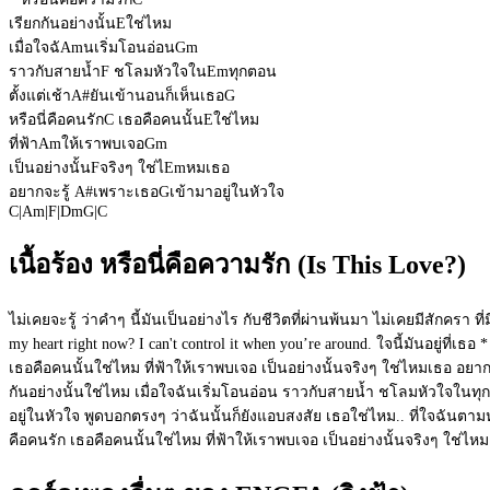
เรียกกันอย่างนั้น
E
ใช่ไหม
เมื่อใจฉั
Am
นเริ่มโอนอ่อน
Gm
ราวกับสายน้ำ
F
ชโลมหัวใจใน
Em
ทุกตอน
ตั้งแต่เช้า
A#
ยันเข้านอนก็เห็นเธอ
G
หรือนี่คือคนรัก
C
เธอคือคนนั้น
E
ใช่ไหม
ที่ฟ้า
Am
ให้เราพบเจอ
Gm
เป็นอย่างนั้น
F
จริงๆ ใช่ไ
Em
หมเธอ
อยากจะรู้
A#
เพราะเธอ
G
เข้ามาอยู่ในหัวใจ
C
|
Am
|
F
|
Dm
G
|
C
เนื้อร้อง หรือนี่คือความรัก (Is This Love?)
ไม่เคยจะรู้ ว่าคำๆ นี้มันเป็นอย่างไร กับชีวิตที่ผ่านพ้นมา ไม่เคยมีสักครา ท
my heart right now? I can't control it when you’re around. ใจนี้มันอยู่ที่
เธอคือคนนั้นใช่ไหม ที่ฟ้าให้เราพบเจอ เป็นอย่างนั้นจริงๆ ใช่ไหมเธอ อยากจะร
กันอย่างนั้นใช่ไหม เมื่อใจฉันเริ่มโอนอ่อน ราวกับสายน้ำ ชโลมหัวใจในทุกต
อยู่ในหัวใจ พูดบอกตรงๆ ว่าฉันนั้นก็ยังแอบสงสัย เธอใช่ไหม.. ที่ใจฉันตามห
คือคนรัก เธอคือคนนั้นใช่ไหม ที่ฟ้าให้เราพบเจอ เป็นอย่างนั้นจริงๆ ใช่ไห