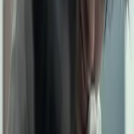
La
C
La La La
เปรีย
G
บดั่งบทกวีที่ความเสียใจ
C
มันอยู่กับเราไม่นานจะค่อยเลือนหาย
Bm
เธอคือคนที่เข้า
E
มาและพาฉันไป
Am
ให้เจอ
D
สิ่งที่ขาดไม่ถึง
ได้ซึ้
Bm
งถึงคำว่ารักไม่มีเหตุผล
C
เมื่อฉันนั้นได้ค้นพบคนอย่างเธอ
Bm
ทั้งชีวิตของฉัน
Em
ไม่ต้องพร่ำเพ้อ
Am
เมื่อเธอ
D
อยู่ตรงนี้
* ฉัน
G
รักเธอทั้งหัวใจและพร้อมให้มอง
C
หมดที่ชีวิตของคนคนนึงจะมี
Bm
จะไม่มีหนีเ
E
ธอไปในวันที่เจอ
Am
อะไร
อะไรที่
D
เลวร้าย
ฉัน
G
ยกให้เธอทั้งกายและทุกๆ อย่าง
C
โปรดวางชีวิตไว้ข้างคนอย่างฉัน
Bm
ให้เธอมั่น
E
ใจ ว่าไม่มีใ
Am
คร
รักเธอ
D
ได้มากกว่าฉัน โว้ว..
C
|
C
|
Bm
|
Bm
Am
|
Bm
|
C
C#dim
|
D
|
D