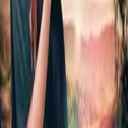
น้องไป.
A
. มีใหม่
D
คนอยู่ทางนี้
Bm
น้องรู้หม้าย
มันเจ็บปวดใจ
Em
จะหันไปมอง
A
ทางไหน
D
จะใกล้จะไกล
A
ไม่มีวี่แ
D
วว
A
พี่ขาดน้องไป
D
ทำไอไหร
F#m
ก็ไม่มีสุข
Bm
ยืนร้องเพลง
A
รักแต่ใจมันทุก
G
ข์
ทำเหมือนหนุก
A
ต่อหน้าคนดู
D
ใจมันแห้งเหี่ยว
Bm
คิดอยู่สิ่งเดียวตอใดน้องมา
Em
หลบหน้าคนดู
A
หยบเช็ดน้ำตา
D
ไม่ให้รู้ว่า
A
ว่าเราเสียใ
D
จ
* หน้าเวที
G
วันนี้ไ
A
ม่มีน้องแล้ว
Bm
ใจมันแผ่ว
G
ๆ
เมื่อน้องแก้ว
A
มาหาย
D
หน้า
น้องจากไปแล้ว
Bm
ฝากไว้เพียงแต่รอยน้ำตา
Em
กำไมค์หน้าแห้ง
A
เพราะใจโรยรา
D