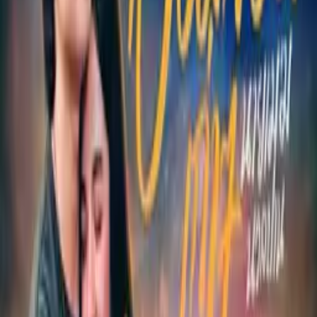
เนื้อและคอร์ดเพลง หน้าเวทีไม่มีเธอ
D
Ori
เลื่อน
จังหวะ
ตั้งค่า
Bm
|
A
|
G
A
|
D
ไม่มียิ้มไหน
D
ที่จะชื่นใจ
F#m
เท่ารอยยิ้มน้อง
Bm
ทุกครั้งที่เหนื่อ
A
ยแค่หันไปมอง
G
ก็ยังมีน้อง
A
เป็นกำลังใจ
D
มันมีความสุข
Bm
เมื่อมีน้องอยู่ใกล้
Em
ๆ
เคยกอด
A
เคยหอม
เคยป้อนข้าวให้
D
วันนี้กลับกลา
A
ย
น้องหาย
G
หน้าไป
A