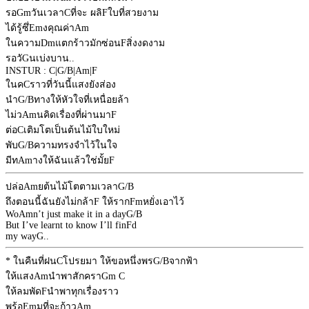
รอ
Gm
วันเวลา
C
ที่จะ ผลิ
F
ใบที่สวยงาม
ได้รู้ซึ่
Em
งคุณค่า
Am
ในความ
Dm
แตกร้าวมักซ่อน
F
สิ่งงดงาม
รอวั
G
นเบ่งบาน..
INSTUR :
C
|
G/B
|
Am
|
F
ในค
C
ราวที่วันนี้แสงยังส่อง
นํา
G/B
ทางให้หัวใจที่เหนื่อยล้า
ไม่ว
Am
นคิดเรื่องที่ผ่านมา
F
ต่อ
C
เติมโตเป็นต้นไม้ใบใหม่
พับ
G/B
ความทรงจำไว้ในใจ
มีท
Am
างให้ฉันแล้วใช่มั้ย
F
ปล่อ
Am
ยต้นไม้โตตามเวลา
G/B
ถึงตอนนี้ฉันยังไม่กล้า
F
ให้ราก
Fm
หยั่งเอาไว้
Wo
Am
n’t just make it in a day
G/B
But I’ve learnt to know I’ll fin
F
d
my way
G
..
* ในคืนที่ฝน
C
โปรยมา ให้ขอหนึ่งพร
G/B
จากฟ้า
ให้แสง
Am
นำพาสักครา
Gm
C
ให้ลมพัด
F
นำพาทุกเรื่องราว
พร้อ
Em
มที่จะก้าว
Am