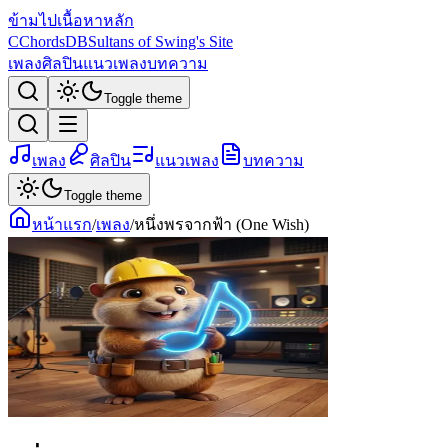
ข้ามไปเนื้อหาหลัก
C
ChordsDB
Sultans of Swing's Site
เพลง
ศิลปิน
แนวเพลง
บทความ
Toggle theme
เพลง
ศิลปิน
แนวเพลง
บทความ
Toggle theme
หน้าแรก
/
เพลง
/
หนึ่งพรจากฟ้า (One Wish)