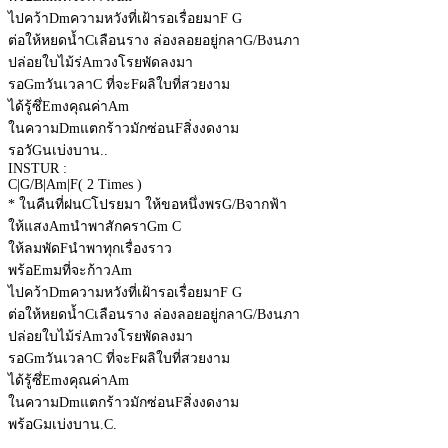
ไปคว้า
Dm
ความหวังที่เฝ้ารอเรื่อยมา
F
G
ต่อให้หยดน้ำ
C
เลือนราง ล่องลอยอยู่กลา
G/B
งนภา
ปล่อยใบไม้ร่
Am
วงโรยพัดลงมา
รอ
Gm
วันเวลา
C
ที่จะ
F
ผลิใบที่สวยงาม
ได้รู้ซึ่
Em
งคุณค่า
Am
ในความ
Dm
แตกร้าวมักซ่อน
F
สิ่งงดงาม
รอวั
G
นเบ่งบาน..
INSTUR :
C
|
G/B
|
Am
|
F
( 2 Times )
* ในคืนที่ฝน
C
โปรยมา ให้ขอหนึ่งพร
G/B
จากฟ้า
ให้แสง
Am
นำพาสักครา
Gm
C
ให้ลมพัด
F
นำพาทุกเรื่องราว
พร้อ
Em
มที่จะก้าว
Am
ไปคว้า
Dm
ความหวังที่เฝ้ารอเรื่อยมา
F
G
ต่อให้หยดน้ำ
C
เลือนราง ล่องลอยอยู่กลา
G/B
งนภา
ปล่อยใบไม้ร่
Am
วงโรยพัดลงมา
รอ
Gm
วันเวลา
C
ที่จะ
F
ผลิใบที่สวยงาม
ได้รู้ซึ่
Em
งคุณค่า
Am
ในความ
Dm
แตกร้าวมักซ่อน
F
สิ่งงดงาม
พร้อ
G
มเบ่งบาน.
C
.