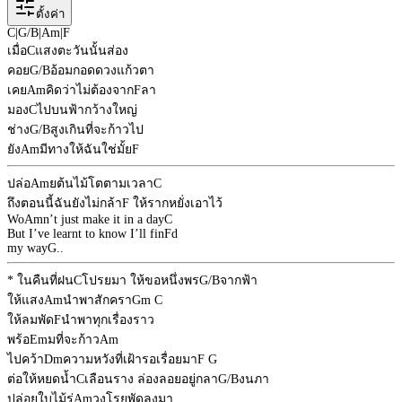
ตั้งค่า
C
|
G/B
|
Am
|
F
เมื่อ
C
แสงตะวันนั้นส่อง
คอย
G/B
อ้อมกอดดวงแก้วตา
เคย
Am
คิดว่าไม่ต้องจาก
F
ลา
มอง
C
ไปบนฟ้ากว้างใหญ่
ช่าง
G/B
สูงเกินที่จะก้าวไป
ยัง
Am
มีทางให้ฉันใช่มั้ย
F
ปล่อ
Am
ยต้นไม้โตตามเวลา
C
ถึงตอนนี้ฉันยังไม่กล้า
F
ให้รากหยั่งเอาไว้
Wo
Am
n’t just make it in a day
C
But I’ve learnt to know I’ll fin
F
d
my way
G
..
* ในคืนที่ฝน
C
โปรยมา ให้ขอหนึ่งพร
G/B
จากฟ้า
ให้แสง
Am
นำพาสักครา
Gm
C
ให้ลมพัด
F
นำพาทุกเรื่องราว
พร้อ
Em
มที่จะก้าว
Am
ไปคว้า
Dm
ความหวังที่เฝ้ารอเรื่อยมา
F
G
ต่อให้หยดน้ำ
C
เลือนราง ล่องลอยอยู่กลา
G/B
งนภา
ปล่อยใบไม้ร่
Am
วงโรยพัดลงมา