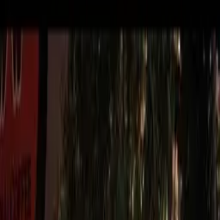
ส่วนผสมลับ ( Secret ingredient ) - Jh4y
Jh4y
·
สตริง
·
D
·
1 Views
เวอร์ชันอื่นๆ ของเพลงนี้
Version
1
—
0
โหวต
J
Jh4y
4 มิ.ย. 69
เพิ่มเวอร์ชัน
คอร์ดในเพลง ส่วนผสมลับ ( Secret