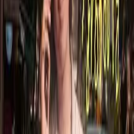
ถ้า
B7
เธอไม่ว่างก็ไม่เป็นไรไ
Em7
อฉันเข้าใจ
แค่
A7
เห็นเธอลงสตอรี่เศร้าๆ
Dmaj7
เธอเป็นอะไร girl
ใคร
B7
กล้ามาทำร้ายเธอ
บอก
Em7
ผมมาเดี๋ยวผมจะไป
A7
like like like
Cam
F#7
e up with my โชเล่ย์
แข็ง
Bm
แกร่ง like กะคนเหล็ก
Slidin
Em7
g มากับดอกไม้
เผื่อ
A7
จะปลอบใจ ของเธอสำเร็จ
Ba
F#7
by girl เห็นเธอ sad นี่
Go to
Bm
LA getting long break
ทิ้ง
Em7
ไปเรื่องที่เศร้าใจ
ถ้าเธอ
A7
ไม่ไหวก็แค่ call me
* ให้เธอโทรเบอร์มาหาผม
Dmaj7
นะ
ถ้าเขาทำเธอ
B7
ลำบากใจ
ผม
Em7
จะรีบไปรับเลยอย่างไว
A7
Baby ผมคือส่วนผสม
Dmaj7
ลับ
ทำชีวิตเธอหวาน
B7
จับใจ
เธอ
Em7
ไม่ต้องมาถามว่าอย่างไร
A7
Baby ก็นี่มันคือผม
Dmaj7
อะ
ผมไม่ทำหรอกเหมือ
B7
นๆ อย่างใคร