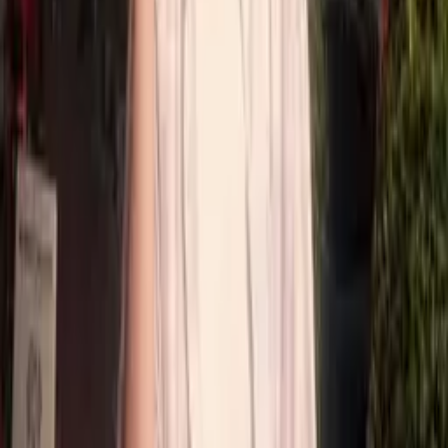
ไม่อยากเห็นเธอเศร้า
ไม่อ
B7
ยากเห็นเธอเศร้า like oh
Em7
This song abou
A7
t…
* ให้เธอโทรเบอร์มาหาผม
Dmaj7
นะ
ถ้าเขาทำเธอ
B7
ลำบากใจ
ผม
Em7
จะรีบไปรับเลยอย่างไว
A7
Baby ผมคือส่วนผสม
Dmaj7
ลับ
ทำชีวิตเธอหวาน
B7
จับใจ
เธอ
Em7
ไม่ต้องมาถามว่าอย่างไร
A7
Baby ก็นี่มันคือผม
Dmaj7
อะ
ผมไม่ทำหรอกเหมือ
B7
นๆ อย่างใคร
พิสู
Em7
จน์ได้เลยถ้าเธอสงสัย
A7
เธอบอกทำไมปากเจมันขม
Dmaj7
อะ?
ผมเลยพูดคำหวาน
B7
กลับไป
ให้ช
Em7
มเธอทั้งวันก็ยังไหว
A
my baby
Dmaj7
|
B7
|
Em7
|
A7
เนื้อร้อง ส่วนผสมลับ ( Secret ingredient )
| ( 2 Times ) Aye what you do tonight ถ้าเธอไม่ว่างก็ไม่เป็นไรไอฉันเข้าใจ