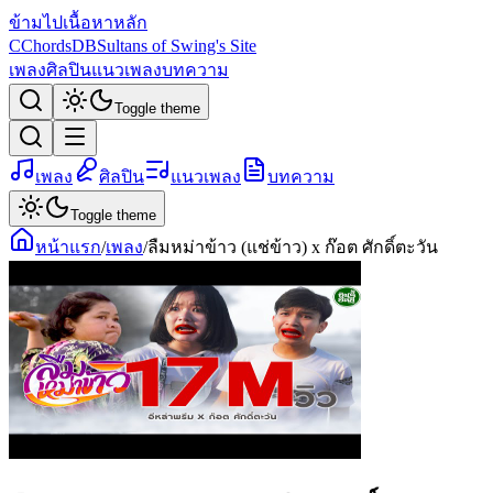
ข้ามไปเนื้อหาหลัก
C
ChordsDB
Sultans of Swing's Site
เพลง
ศิลปิน
แนวเพลง
บทความ
Toggle theme
เพลง
ศิลปิน
แนวเพลง
บทความ
Toggle theme
หน้าแรก
/
เพลง
/
ลืมหม่าข้าว (แช่ข้าว) x ก๊อต ศักดิ์ตะวัน