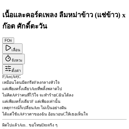
เนื้อและคอร์ดเพลง ลืมหม่าข้าว (แช่ข้าว) x
ก๊อต ศักดิ์ตะวัน
F
Ori
เลื่อน
จังหวะ
ตั้งค่า
F
|
Am
|
A#
|
C
เหมือนโดนมีดกรีด
F
ลงกลางหัวใจ
แค่เพียงครั้งเดียว
Am
ที่พลั้งพลาดไป
ไม่คิด
A#
ว่าคนที่ไว้ใจ จะทำร้าย
C
ฉันได้ลง
แค่เพียงครั้งเดียว
F
แค่เพียงเท่านั้น
เหตุการณ์ก็เปลี่ยน
Am
ไม่เป็นอย่างฝัน
ได้แต่ใช้แ
A#
ววตาของฉัน อ้อนวอน
C
ให้เธอเห็นใจ
ผิดไปแล้ว
Am
.. ขอโทษ
Dm
จริง ๆ