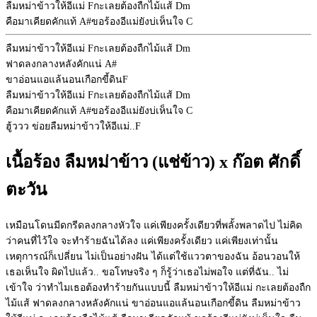
ลืมหม่าข้าวให้อีแม่
F
กะเลยต้องถืกไม้แส้
Dm
คือมาเคียดคักแท้
A#
ขอร้องอีแม่ยังบ่เห็นใจ
C
ลืมหม่าข้าวให้อีแม่
F
กะเลยต้องถืกไม้แส้
Dm
ฟาดลงกลางหลังคักแน่
A#
ขาอ่อนแอแล้นอนเกือกขี้ดิน
F
ลืมหม่าข้าวให้อีแม่
F
กะเลยต้องถืกไม้แส้
Dm
คือมาเคียดคักแท้
A#
ขอร้องอีแม่ยังบ่เห็นใจ
C
ฮู้ววว ข่อยลืมหม่าข้าวให้อีแม่..
F
เนื้อร้อง ลืมหม่าข้าว (แช่ข้าว) x ก๊อต ศักดิ์
ตะวัน
เหมือนโดนมีดกรีดลงกลางหัวใจ แค่เพียงครั้งเดียวที่พลั้งพลาดไป ไม่คิด
ว่าคนที่ไว้ใจ จะทำร้ายฉันได้ลง แค่เพียงครั้งเดียว แค่เพียงเท่านั้น
เหตุการณ์ก็เปลี่ยน ไม่เป็นอย่างฝัน ได้แต่ใช้แววตาของฉัน อ้อนวอนให้
เธอเห็นใจ ผิดไปแล้ว.. ขอโทษจริง ๆ ก็รู้ว่าเธอไม่พอใจ แต่ที่ฉัน.. ไม่
เข้าใจ ว่าทำไมเธอต้องทำร้ายกันแบบนี้ ลืมหม่าข้าวให้อีแม่ กะเลยต้องถืก
ไม้แส้ ฟาดลงกลางหลังคักแน่ ขาอ่อนแอแล้นอนเกือกขี้ดิน ลืมหม่าข้าว