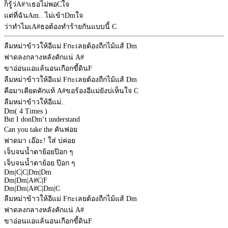
ก็รู้ว่
A#
าเธอไม่พอ
C
ใจ
แต่ที่ฉัน
Am
.. ไม่เข้า
Dm
ใจ
ว่าทำไมเ
A#
ธอต้องทำร้ายกันแบบนี้
C
ลืมหม่าข้าวให้อีแม่
F
กะเลยต้องถืกไม้แส้
Dm
ฟาดลงกลางหลังคักแน่
A#
ขาอ่อนแอแล้นอนเกือกขี้ดิน
F
ลืมหม่าข้าวให้อีแม่
F
กะเลยต้องถืกไม้แส้
Dm
คือมาเคียดคักแท้
A#
ขอร้องอีแม่ยังบ่เห็นใจ
C
ลืมหม่าข้าวให้อีแม่..
Dm
( 4 Times )
But I don
Dm
’t understand
Can you take the คันฟอย
ฟาดมา เอ๊อะ! ใส่ บ่ค่อย
เจ็บจนน้ำตาย้อยป๊อก ๆ
เจ็บจนน้ำตาย้อย ป๊อก ๆ
Dm
|
C
|
C
|
Dm
|
Dm
Dm
|
Dm
|
A#
C
|
F
Dm
|
Dm
|
A#
C
|
Dm
|
C
ลืมหม่าข้าวให้อีแม่
F
กะเลยต้องถืกไม้แส้
Dm
ฟาดลงกลางหลังคักแน่
A#
ขาอ่อนแอแล้นอนเกือกขี้ดิน
F