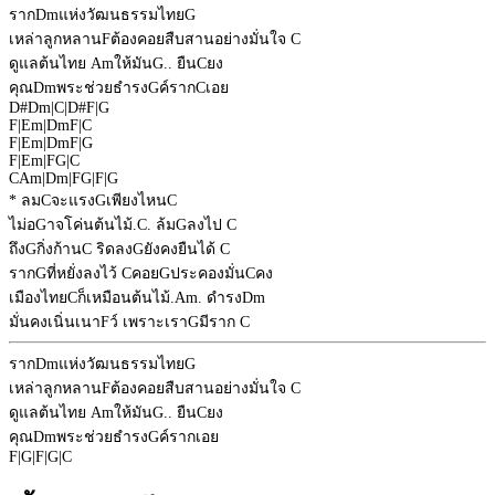
ราก
Dm
แห่งวัฒนธรรมไทย
G
เหล่าลูกหลาน
F
ต้องคอยสืบสานอย่างมั่นใจ
C
ดูแลต้นไทย
Am
ให้มัน
G
.. ยืน
C
ยง
คุณ
Dm
พระช่วยธำรง
G
ค์ราก
C
เอย
D#
Dm
|
C
|
D#
F
|
G
F
|
Em
|
Dm
F
|
C
F
|
Em
|
Dm
F
|
G
F
|
Em
|
F
G
|
C
C
Am
|
Dm
|
F
G
|
F
|
G
* ลม
C
จะแรง
G
เพียงไหน
C
ไม่อ
G
าจโค่นต้นไม้.
C
. ล้ม
G
ลงไป
C
ถึง
G
กิ่งก้าน
C
ริดลง
G
ยังคงยืนได้
C
ราก
G
ที่หยั่งลงไว้
C
คอย
G
ประคองมั่น
C
คง
เมืองไทย
C
ก็เหมือนต้นไม้.
Am
. ดำรง
Dm
มั่นคงเนิ่นเนา
F
ว์ เพราะเรา
G
มีราก
C
ราก
Dm
แห่งวัฒนธรรมไทย
G
เหล่าลูกหลาน
F
ต้องคอยสืบสานอย่างมั่นใจ
C
ดูแลต้นไทย
Am
ให้มัน
G
.. ยืน
C
ยง
คุณ
Dm
พระช่วยธำรง
G
ค์รากเอย
F
|
G
|
F
|
G
|
C