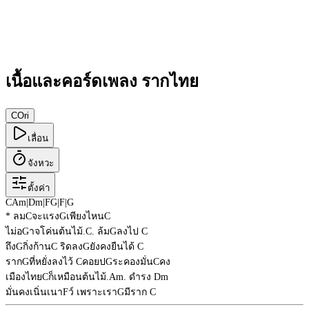
เนื้อและคอร์ดเพลง รากไทย
C
Ori
เลื่อน
จังหวะ
ตั้งค่า
C
Am
|
Dm
|
F
G
|
F
|
G
* ลม
C
จะแรง
G
เพียงไหน
C
ไม่อ
G
าจโค่นต้นไม้.
C
. ล้ม
G
ลงไป
C
ถึง
G
กิ่งก้าน
C
ริดลง
G
ยังคงยืนได้
C
ราก
G
ที่หยั่งลงไว้
C
คอยป
G
ระคองมั่น
C
คง
เมืองไทย
C
ก็เหมือนต้นไม้.
Am
. ดำรง
Dm
มั่นคงเนิ่นเนา
F
ว์ เพราะเรา
G
มีราก
C