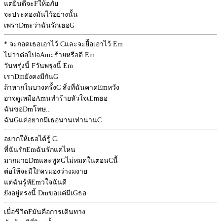
แต่ยินดีจะ
F
ให้อภัย
จะประคองมันไว้อย่างนั้น
เพรา
Dm
ะว่าฉันรักเธอ
G
* จะกอดเธอเอาไว้
C
และจะยื้อเอาไว้
Em
ไม่ว่าต่อไปจ
Am
ะร้ายหรือดี
Em
วันพรุ่งนี้
F
วันพรุ่งนี้
Em
เรา
Dm
ยังคงมีกัน
G
ถ้าหากในบางครั้ง
C
สิ่งที่ฉันคาด
Em
หวัง
อาจดูเหมือ
Am
นทำร้ายหัวใจเ
Em
ธอ
ฉันขอ
Dm
โทษ..
ฉัน
G
แค่อยากมีเธอนานเท่านาน
C
อยากให้เธอได้รู้.
C
.
ที่ฉันรัก
Em
ฉันรักแค่ไหน
มากมาย
Dm
และพูด
G
ไม่หมดในตอน
C
นี้
ต่อให้จะมีใ
F
ครมองว่างมงาย
แต่ฉันรู้หั
Em
วใจฉันดี
ยังอยู่ตรงนี้
Dm
ขอแค่มีเ
G
ธอ
เมื่อชีวิต
F
มันคือการเดินทาง