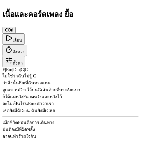
เนื้อและคอร์ดเพลง ยื้อ
C
Ori
เลื่อน
จังหวะ
ตั้งค่า
F
|
Em
|
Dm
|
G
|
C
ไม่ใช่ว่าฉันไม่รู้
C
ว่าสิ่งนั้น
Em
ที่ฉันหวงแหน
ถูกแขวน
Dm
ไว้บน
G
เส้นด้ายที่บาง
Am
เบา
ก็ได้แต่หวัง
F
คาดหวังและหวังไว้
จะไม่เป็นไรน
Em
ะคำว่าเรา
เธอยังมีฉั
Dm
น ฉันยังมีเ
G
ธอ
เมื่อชีวิต
F
มันคือการเดินทาง
มันต้องมีที่ผิดพลั้ง
อาจ
C
ทำร้ายใจกัน