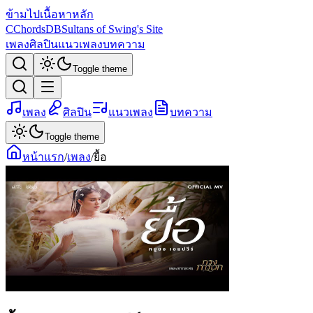
ข้ามไปเนื้อหาหลัก
C
ChordsDB
Sultans of Swing's Site
เพลง
ศิลปิน
แนวเพลง
บทความ
Toggle theme
เพลง
ศิลปิน
แนวเพลง
บทความ
Toggle theme
หน้าแรก
/
เพลง
/
ยื้อ