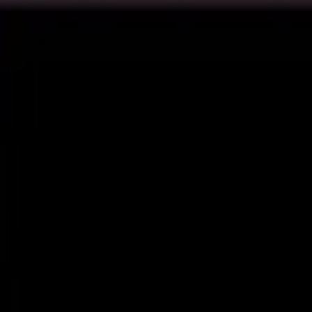
ยังอยู่ (Still)
Mirrr
E
ดอกไม้ไฟ
Mirrr
F
มาโซคิสม์ (Masochism)
Mirrr
Bb
รอให้เธอ
Mirrr
โหลดเพิ่มเติม
C
ChordsDB
Sultans of Swing's Site
คอร์ดเพลงไทย