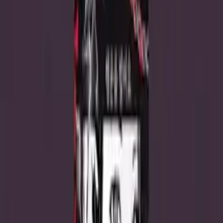
จังหวะ
ตั้งค่า
D
|
A
|
Bm
|
G
( 2 Times )
เพีย
D
งแค่เธอก้าวเข้ามา
ข้างในมั
A
นก็เริ่มสั่นไหว
พยายาม
Bm
ควบคุมหัวใจ
แต่มันก็ห้าม
G
ไม่อยู่ Yah!
ก็มี
D
คำบางคำเก็บมัน
เอาไว้ไ
A
ม่ให้เธอรู้
เท่าที่เห็น
Bm
ที่ดูตัวฉันก็พอจะเข้า
G
ใจ
ว่าเธอมีคน
Bm
ที่คอยห่วงไย
ว่าเธอมีคน
A
ที่คอยใส่ใจ
ว่าข้างเธอนั้น
G
มีใครที่มาก่อนฉัน
* ก็คำว่ารัก
D
ไม่บอกก็รู้ว่าติด
ฉันไม่คิด
A
ถ้าเธอมีใคร
แต่อยากได้ขอ
Bm
แค่สิทธิ์
ถ้าฉันยังไม่ผิดแค่ให้คิด
G
ถึงเธอได้ไหม
ก็ใจมันแอบไปฝัน
D
ถึงใครบางคน