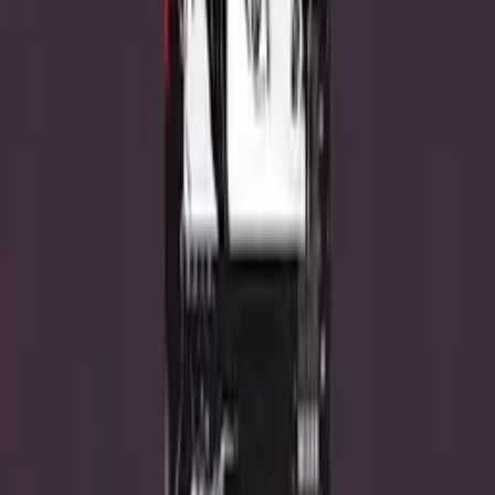
ยังนอนไม่หลับก็ใจวุ่
A
นวายเวียนงง
เหมือนหัว
Bm
ใจสับสน
ยิ่งห้าม
G
ยิ่งยุ ยิ่งวนไปรักเธอ
D
|
A
|
Bm
|
G
ก็เธอมีคน
Bm
ที่คอยห่วงใย
และเธอมีคน
A
ที่คอยใส่ใจ
ก็ข้างเธอนั้น
G
มีใครที่มาก่อนฉัน
* ก็คำว่ารัก
D
ไม่บอกก็รู้ว่าติด
ฉันไม่คิด
A
ถ้าเธอมีใคร
แต่อยากได้ขอ
Bm
แค่สิทธิ์
ถ้าฉันยังไม่ผิดแค่ให้คิด
G
ถึงเธอได้ไหม
ก็ใจมันแอบไปฝัน
D
ถึงใครบางคน
ยังนอนไม่หลับก็ใจวุ่
A
นวายเวียนงง
เหมือนหัว
Bm
ใจสับสน
ยิ่งห้าม
G
ยิ่งยุ ยิ่งวนไปรักเธอ
D
|
A
|
Bm
|
G
* ก็คำว่ารัก
D
ไม่บอกก็รู้ว่าติด
ฉันไม่คิด
A
ถ้าเธอมีใคร
แต่อยากได้ขอ
Bm
แค่สิทธิ์
ถ้าฉันยังไม่ผิดแค่ให้คิด
G
ถึงเธอได้ไหม