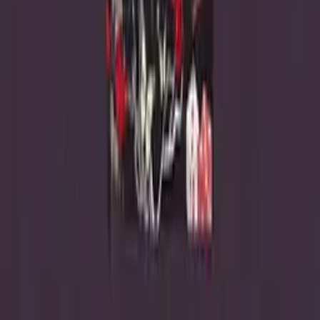
คอยใส่ใจ ว่าข้างเธอนั้นมีใครที่มาก่อนฉัน * ก็คำว่ารักไม่บอกก็รู้ว่าติด
ฉันไม่คิดถ้าเธอมีใคร แต่อยากได้ขอแค่สิทธิ์ ถ้าฉันยังไม่ผิดแค่ให้คิดถึง
เธอได้ไหม ก็ใจมันแอบไปฝันถึงใครบางคน ยังนอนไม่หลับก็ใจวุ่นวาย
เวียนงง เหมือนหัวใจสับสน ยิ่งห้ามยิ่งยุ ยิ่งวนไปรักเธอ ก็เธอมีคนที่คอย
ห่วงใย และเธอมีคนที่คอยใส่ใจ ก็ข้างเธอนั้นมีใครที่มาก่อนฉัน * ก็คำว่า
รักไม่บอกก็รู้ว่าติด ฉันไม่คิดถ้าเธอมีใคร แต่อยากได้ขอแค่สิทธิ์ ถ้าฉันยัง
ไม่ผิดแค่ให้คิดถึงเธอได้ไหม ก็ใจมันแอบไปฝันถึงใครบางคน ยังนอนไม่
หลับก็ใจวุ่นวายเวียนงง เหมือนหัวใจสับสน ยิ่งห้ามยิ่งยุ ยิ่งวนไปรักเธอ *
ก็คำว่ารักไม่บอกก็รู้ว่าติด ฉันไม่คิดถ้าเธอมีใคร แต่อยากได้ขอแค่สิทธิ์ ถ้า
ฉันยังไม่ผิดแค่ให้คิดถึงเธอได้ไหม ก็ใจมันแอบไปฝันถึงใครบางคน ยัง
นอนไม่หลับก็ใจวุ่นวายเวียนงง เหมือนหัวใจสับสน ยิ่งห้ามยิ่งยุ ยิ่งวนไปรัก
เธอ * ก็คำว่ารักไม่บอกก็รู้ว่าติด ฉันไม่คิดถ้าเธอมีใคร แต่อยากได้ขอแค่
สิทธิ์ ถ้าฉันยังไม่ผิดแค่ให้คิดถึงเธอได้ไหม ก็ใจมันแอบไปฝันถึงใครบาง
คน ยังนอนไม่หลับก็ใจวุ่นวายเวียนงง เหมือนหัวใจสับสน ยิ่งห้ามยิ่งยุ ยิ่ง
วนไปรักเธอ
คอร์ดเพลงอื่นๆ ของ Mirrr
ดูทั้งหมด
→
C