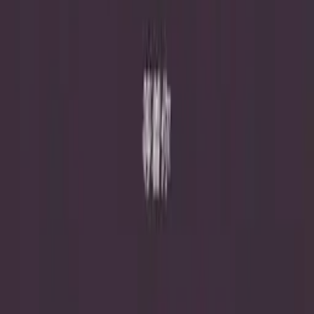
ขึ้นใจ (3am call) ft. BLVCKHEART
Mirrr
D
รับปาก (RAPPAK)
Mirrr
A
รักอย่าหลอก (HALF-HEARTED) ft. YourMOOD
Mirrr
C
นายแน่มาก
Mirrr
G