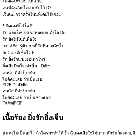
ไม่คิด
A#
ว่าจะเป็นเธอ
คนที่ฉัน
Am
ได้ฝากรักไว้
D7
เจ็บ
Gm
กว่าครั้งไหนที่เคยได้เจอ
C
* ผิดเองที่ไว้ใจ
F
รัก และให้
C/E
เธอหมดเลยทั้งใจ
Dm
รัก ยังไม่ไ
C
ด้เผื่อใจ
กว่า
A#
จะรู้ตัว
Am
ก็วันที่สาย
Gm
ไป
ผิด
C
เองที่เชื่อใจ
F
รัก ยิ่งรัก
C/E
เธอเท่าไหร่
ยิ่งเสีย
Dm
ใจเท่านั้น..
Ddim
คน
Gm
ที่ทำร้ายกัน
ไม่คิด
C
เลย ว่าเป็นเธอ
F
C/E
|
Dm
Ddim
คน
Gm
ที่ทำร้ายกัน
ไม่คิด
C
เลย ว่าเป็น
A#m
เธอ
F
A#m
|
F
C
|
F
เนื้อร้อง ยิ่งรักยิ่งเจ็บ
ฉันคงไม่เป็นอะไร ถ้าใครมาทำให้ช้ำ ฉันคงเสียใจไม่นาน สักวันก็คงหายดี แต่แ