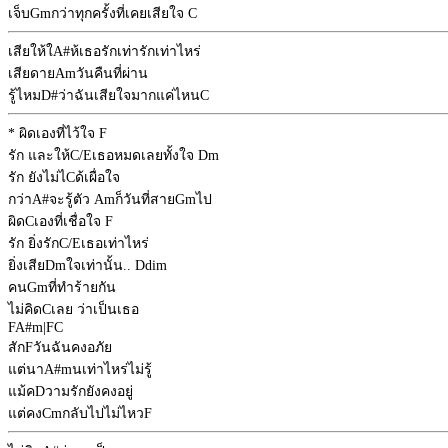
เจ็บ
Gm
กว่าทุกครั้งที่เคยเสียใจ
C
เสียให้ใ
A#
ห้เธอรักเท่ารักเท่าไหร่
เสียดาย
Am
วันคืนที่ผ่าน
รู้ไหม
D#
ว่าฉันเสียใจมากแค่ไหน
C
* ผิดเองที่ไว้ใจ
F
รัก และให้
C/E
เธอหมดเลยทั้งใจ
Dm
รัก ยังไม่ไ
C
ด้เผื่อใจ
กว่า
A#
จะรู้ตัว
Am
ก็วันที่สาย
Gm
ไป
ผิด
C
เองที่เชื่อใจ
F
รัก ยิ่งรัก
C/E
เธอเท่าไหร่
ยิ่งเสีย
Dm
ใจเท่านั้น..
Ddim
คน
Gm
ที่ทำร้ายกัน
ไม่คิด
C
เลย ว่าเป็นเธอ
F
A#m
|
F
C
สัก
F
วันฉันคงอภัย
แต่นา
A#m
นเท่าไหร่ไม่รู้
แม้ค
D
วามรักยังคงอยู่
แต่คง
Cm
กลับไปไม่ไหว
F