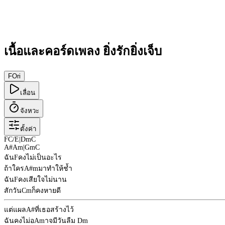
เนื้อและคอร์ดเพลง ยิ่งรักยิ่งเจ็บ
F
Ori
เลื่อน
จังหวะ
ตั้งค่า
F
C/E
|
Dm
C
A#
Am
|
Gm
C
ฉัน
F
คงไม่เป็นอะไร
ถ้าใคร
A#m
มาทำให้ช้ำ
ฉัน
F
คงเสียใจไม่นาน
สักวัน
Cm
ก็คงหายดี
แต่แผล
A#
ที่เธอสร้างไว้
ฉันคงไม่อ
Am
าจมีวันลืม
Dm