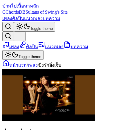
ข้ามไปเนื้อหาหลัก
C
ChordsDB
Sultans of Swing's Site
เพลง
ศิลปิน
แนวเพลง
บทความ
Toggle theme
เพลง
ศิลปิน
แนวเพลง
บทความ
Toggle theme
หน้าแรก
/
เพลง
/
ยิ่งรักยิ่งเจ็บ