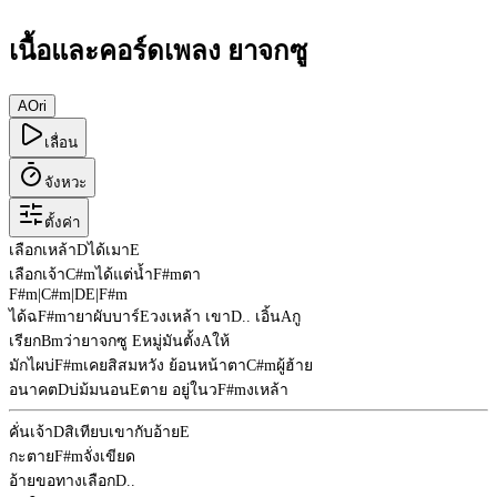
เนื้อและคอร์ดเพลง ยาจกซู
A
Ori
เลื่อน
จังหวะ
ตั้งค่า
เลือกเหล้า
D
ได้เมา
E
เลือกเจ้า
C#m
ได้แต่น้ำ
F#m
ตา
F#m
|
C#m
|
D
E
|
F#m
ได้ฉ
F#m
ายาผับบาร์
E
วงเหล้า เขา
D
.. เอิ้น
A
กู
เรียก
Bm
ว่ายาจกซู
E
หมู่มันตั้ง
A
ให้
มักไผบ่
F#m
เคยสิสมหวัง ย้อนหน้าตา
C#m
ผู้ฮ้าย
อนาคต
D
บ่ม้มนอน
E
ตาย อยู่ในว
F#m
งเหล้า
คั่นเจ้า
D
สิเทียบเขากับอ้าย
E
กะตาย
F#m
จั่งเขียด
อ้ายขอทางเลือก
D
..