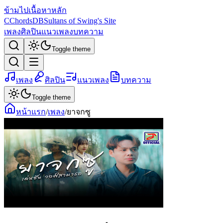
ข้ามไปเนื้อหาหลัก
C
ChordsDB
Sultans of Swing's Site
เพลง
ศิลปิน
แนวเพลง
บทความ
Toggle theme
เพลง
ศิลปิน
แนวเพลง
บทความ
Toggle theme
หน้าแรก
/
เพลง
/
ยาจกซู