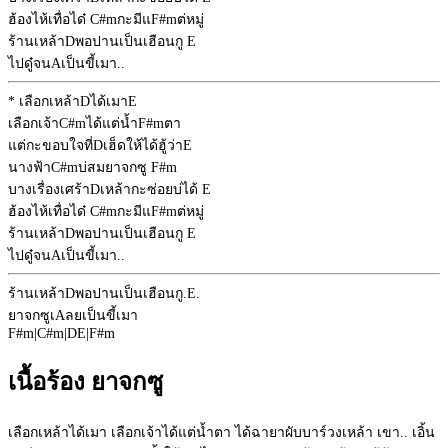
ฮ้องไห้เทื่อได๋
C#m
กะมีแ
F#m
ต่หมู่
ร้านเหล้า
D
พอปานเป็นเฮือนกู
E
ไปดู๋จน
A
เป็นขี้เมา..
* เลือกเหล้า
D
ได้เมา
E
เลือกเจ้า
C#m
ได้แต่น้ำ
F#m
ตา
แต่กะขอบใจที่
D
เฮ็ดให้ได้ฮู้ว่า
E
นางฟ้า
C#m
บ่สมยาจกซู
F#m
บางเรื่องเศร้า
D
เหล้ากะซ่อยบ่ได้
E
ฮ้องไห้เทื่อได๋
C#m
กะมีแ
F#m
ต่หมู่
ร้านเหล้า
D
พอปานเป็นเฮือนกู
E
ไปดู๋จน
A
เป็นขี้เมา..
ร้านเหล้า
D
พอปานเป็นเฮือนกู.
E
.
ยาจกซูเ
A
ลยเป็นขี้เมา
F#m
|
C#m
|
D
E
|
F#m
เนื้อร้อง ยาจกซู
เลือกเหล้าได้เมา เลือกเจ้าได้แต่น้ำตา ได้ฉายาผับบาร์วงเหล้า เขา.. เอิ้น