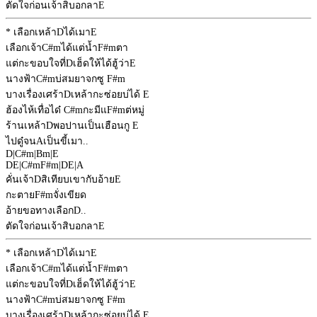
ตัดใจก่อนเจ้าสิบอกลา
E
* เลือกเหล้า
D
ได้เมา
E
เลือกเจ้า
C#m
ได้แต่น้ำ
F#m
ตา
แต่กะขอบใจที่
D
เฮ็ดให้ได้ฮู้ว่า
E
นางฟ้า
C#m
บ่สมยาจกซู
F#m
บางเรื่องเศร้า
D
เหล้ากะซ่อยบ่ได้
E
ฮ้องไห้เทื่อได๋
C#m
กะมีแ
F#m
ต่หมู่
ร้านเหล้า
D
พอปานเป็นเฮือนกู
E
ไปดู๋จน
A
เป็นขี้เมา..
D
|
C#m
|
Bm
|
E
D
E
|
C#m
F#m
|
D
E
|
A
คั่นเจ้า
D
สิเทียบเขากับอ้าย
E
กะตาย
F#m
จั่งเขียด
อ้ายขอทางเลือก
D
..
ตัดใจก่อนเจ้าสิบอกลา
E
* เลือกเหล้า
D
ได้เมา
E
เลือกเจ้า
C#m
ได้แต่น้ำ
F#m
ตา
แต่กะขอบใจที่
D
เฮ็ดให้ได้ฮู้ว่า
E
นางฟ้า
C#m
บ่สมยาจกซู
F#m
บางเรื่องเศร้า
D
เหล้ากะซ่อยบ่ได้
E