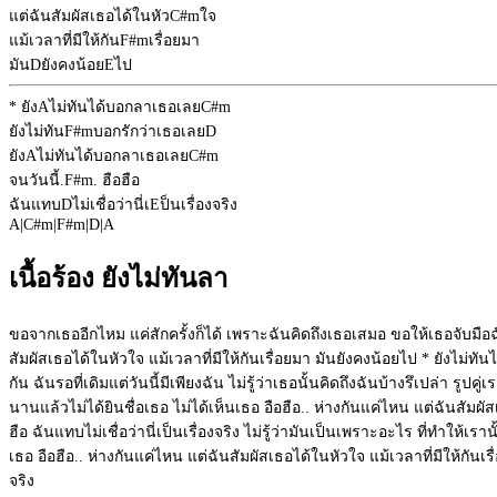
แต่ฉันสัมผัสเธอได้ในหัว
C#m
ใจ
แม้เวลาที่มีให้กัน
F#m
เรื่อยมา
มัน
D
ยังคงน้อย
E
ไป
* ยัง
A
ไม่ทันได้บอกลาเธอเลย
C#m
ยังไม่ทัน
F#m
บอกรักว่าเธอเลย
D
ยัง
A
ไม่ทันได้บอกลาเธอเลย
C#m
จนวันนี้.
F#m
. ฮือฮือ
ฉันแทบ
D
ไม่เชื่อว่านี่เ
E
ป็นเรื่องจริง
A
|
C#m
|
F#m
|
D
|
A
เนื้อร้อง ยังไม่ทันลา
ขอจากเธออีกไหม แค่สักครั้งก็ได้ เพราะฉันคิดถึงเธอเสมอ ขอให้เธอจับมือฉั
สัมผัสเธอได้ในหัวใจ แม้เวลาที่มีให้กันเรื่อยมา มันยังคงน้อยไป * ยังไม่ทัน
กัน ฉันรอที่เดิมแต่วันนี้มีเพียงฉัน ไม่รู้ว่าเธอนั้นคิดถึงฉันบ้างรึเปล่า ร
นานแล้วไม่ได้ยินชื่อเธอ ไม่ได้เห็นเธอ อือฮือ.. ห่างกันแค่ไหน แต่ฉันสัมผั
ฮือ ฉันแทบไม่เชื่อว่านี่เป็นเรื่องจริง ไม่รู้ว่ามันเป็นเพราะอะไร ที่ทำให้เ
เธอ อือฮือ.. ห่างกันแค่ไหน แต่ฉันสัมผัสเธอได้ในหัวใจ แม้เวลาที่มีให้กันเร
จริง