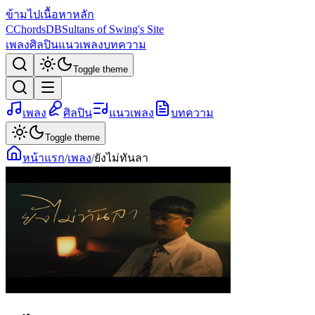
ข้ามไปเนื้อหาหลัก
C
ChordsDB
Sultans of Swing's Site
เพลง
ศิลปิน
แนวเพลง
บทความ
Toggle theme
เพลง
ศิลปิน
แนวเพลง
บทความ
Toggle theme
หน้าแรก
/
เพลง
/
ยังไม่ทันลา