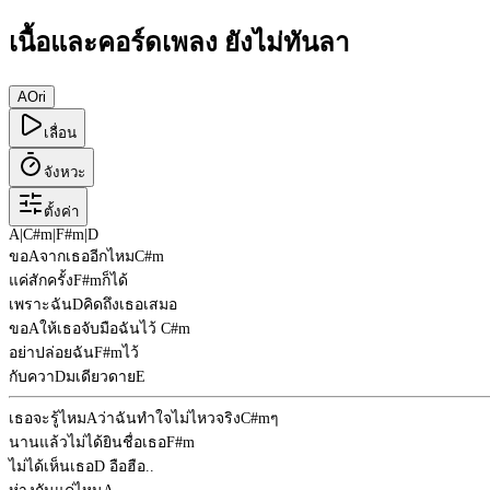
เนื้อและคอร์ดเพลง ยังไม่ทันลา
A
Ori
เลื่อน
จังหวะ
ตั้งค่า
A
|
C#m
|
F#m
|
D
ขอ
A
จากเธออีกไหม
C#m
แค่สักครั้ง
F#m
ก็ได้
เพราะฉัน
D
คิดถึงเธอเสมอ
ขอ
A
ให้เธอจับมือฉันไว้
C#m
อย่าปล่อยฉัน
F#m
ไว้
กับควา
D
มเดียวดาย
E
เธอจะรู้ไหม
A
ว่าฉันทำใจไม่ไหวจริง
C#m
ๆ
นานแล้วไม่ได้ยินชื่อเธอ
F#m
ไม่ได้เห็นเธอ
D
อือฮือ..