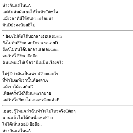
ห่างกันแค่ไหน
A
แต่ฉันสัมผัสเธอได้ในหัว
C#m
ใจ
แม้เวลาที่มีให้กัน
F#m
เรื่อยมา
มัน
D
ยังคงน้อย
E
ไป
* ยัง
A
ไม่ทันได้บอกลาเธอเลย
C#m
ยังไม่ทัน
F#m
บอกรักว่าเธอเลย
D
ยัง
A
ไม่ทันได้บอกลาเธอเลย
C#m
จนวันนี้.
F#m
. ฮือฮือ
ฉันแทบ
D
ไม่เชื่อว่านี่เ
E
ป็นเรื่องจริง
ไม่รู้
D
ว่ามันเป็นเพรา
C#m
ะอะไร
ที่ทำใ
Bm
ห้เรานั้นต้องลา
A
แม้เราได้เจอกัน
D
เพียงครั้งนึงก็ดีม
C#m
ากมาย
แต่วันนี้จ
Bm
ะไม่เจอเธออีกแล้ว
E
เธอจะรู้ไหม
A
ว่าฉันทำใจไม่ไหวจริง
C#m
ๆ
นานแล้วไม่ได้ยินชื่อเธอ
F#m
ไม่ได้เห็นเธอ
D
อือฮือ..
ห่างกันแค่ไหน
A