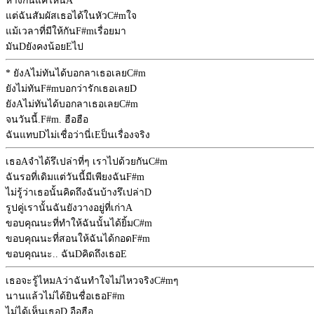
ห่างกันแค่ไหน
A
แต่ฉันสัมผัสเธอได้ในหัว
C#m
ใจ
แม้เวลาที่มีให้กัน
F#m
เรื่อยมา
มัน
D
ยังคงน้อย
E
ไป
* ยัง
A
ไม่ทันได้บอกลาเธอเลย
C#m
ยังไม่ทัน
F#m
บอกว่ารักเธอเลย
D
ยัง
A
ไม่ทันได้บอกลาเธอเลย
C#m
จนวันนี้.
F#m
. ฮือฮือ
ฉันแทบ
D
ไม่เชื่อว่านี่เ
E
ป็นเรื่องจริง
เธอ
A
จำได้รึเปล่าที่ๆ เราไปด้วยกัน
C#m
ฉันรอที่เดิมแต่วันนี้มีเพียงฉัน
F#m
ไม่รู้ว่าเธอนั้นคิดถึงฉันบ้างรึเปล่า
D
รูปคู่เรานั้นฉันยังวางอยู่ที่เก่า
A
ขอบคุณนะที่ทำให้ฉันนั้นได้ยิ้ม
C#m
ขอบคุณนะที่สอนให้ฉันได้กอด
F#m
ขอบคุณนะ.. ฉัน
D
คิดถึงเธอ
E
เธอจะรู้ไหม
A
ว่าฉันทำใจไม่ไหวจริง
C#m
ๆ
นานแล้วไม่ได้ยินชื่อเธอ
F#m
ไม่ได้เห็นเธอ
D
อือฮือ..