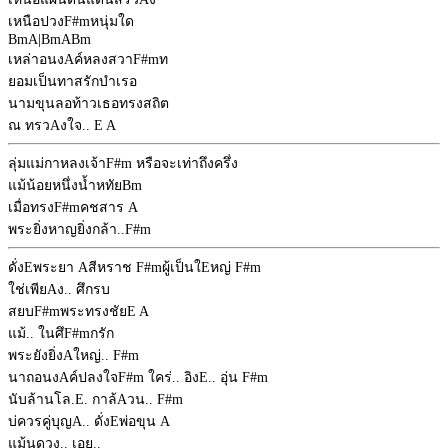
เหนือปวง
F#m
หนุ่มใด
Bm
A
|
Bm
A
Bm
เหล่าอนง
A
ค์หลงสวา
F#m
ท
ยอมเป็นทาสรักบำเรอ
นามขุนลอท้าวเธอทรงสถิต
ณ ทรว
A
งใจ..
E
A
ลุ่มแม่กาหลงเจ้า
F#m
หรือจะเท่าถึงครึ่ง
แม้น้อยหนึ่งน้ำหทัย
Bm
เมื่อทรง
F#m
คชสาร
A
พระยิ่งหาญยิ่งกล้า..
F#m
ดั่ง
E
พระยา
A
สีหราช
F#m
ผู้เป็นใ
E
หญ่
F#m
ใช่เพีย
A
ง.. ศึกรบ
สยบ
F#m
พระทรงชัย
E
A
แม้.. ในศึ
F#m
กรัก
พระยังยิ่ง
A
ใหญ่..
F#m
นาถอนง
A
ค์ปลงใจ
F#m
ใคร่.. อิง
E
.. อุ่น
F#m
นับล้านโล.
E
. กาล้
A
วน..
F#m
บ่ควรคู่บุญ
A
.. ดั่ง
E
พ่อขุน
A
แม้นดวง.. เอย..