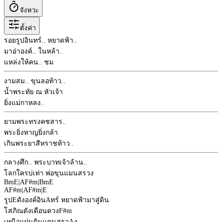
จังหวะ
ตั้งค่า
รอยรูปอินทร์.. หยาดฟ้า..
มาอ่าองค์.. ในหล้า..
แหล่งให้คน.. ชม
งามสม.. ขุนลอท้าว..
น้ำพระทัย ณ หัวเจ้า
ยิ่งแม่กาหลง..
ยามพระทรงคชสาร..
พระยิ่งหาญยิ่งกล้า
เกินพระยาสีหราชท้าว..
กลางศึก.. พระบาทเจ้าล้าน..
โลกใครบ่เท่า พ่อขุนแมนสรวง
Bm
E
|
A
F#m
|
Bm
E
A
F#m
|
A
F#m
|
E
รูป
E
ดังองค์อิน
A
ทร์ หยาดฟ้ามาสู่ดิน
โสภิณดังเดือนดวง
F#m
เหนือแผ่นดินแดนสรว
A
ง