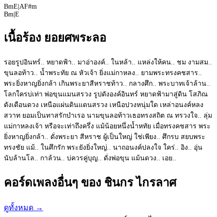
Bm
E
|
A
F#m
Bm
|
E
เนื้อร้อง ยอยศพระลอ
รอยรูปอินทร์.. หยาดฟ้า.. มาอ่าองค์.. ในหล้า.. แหล่งให้คน.. ชม งามสม..
ขุนลอท้าว.. น้ำพระทัย ณ หัวเจ้า ยิ่งแม่กาหลง.. ยามพระทรงคชสาร..
พระยิ่งหาญยิ่งกล้า เกินพระยาสีหราชท้าว.. กลางศึก.. พระบาทเจ้าล้าน..
โลกใครบ่เท่า พ่อขุนแมนสรวง รูปดังองค์อินทร์ หยาดฟ้ามาสู่ดิน โสภิณ
ดังเดือนดวง เหนือแผ่นดินแดนสรวง เหนือปวงหนุ่มใด เหล่าอนงค์หลง
สวาท ยอมเป็นทาสรักบำเรอ นามขุนลอท้าวเธอทรงสถิต ณ ทรวงใจ.. ลุ่ม
แม่กาหลงเจ้า หรือจะเท่าถึงครึ่ง แม้น้อยหนึ่งน้ำหทัย เมื่อทรงคชสาร พระ
ยิ่งหาญยิ่งกล้า.. ดั่งพระยา สีหราช ผู้เป็นใหญ่ ใช่เพียง.. ศึกรบ สยบพระ
ทรงชัย แม้.. ในศึกรัก พระยังยิ่งใหญ่.. นาถอนงค์ปลงใจ ใคร่.. อิง.. อุ่น
นับล้านโล.. กาล้วน.. บ่ควรคู่บุญ.. ดั่งพ่อขุน แม้นดวง.. เอย..
คอร์ดเพลงอื่นๆ ของ ชินกร ไกรลาศ
ดูทั้งหมด
→