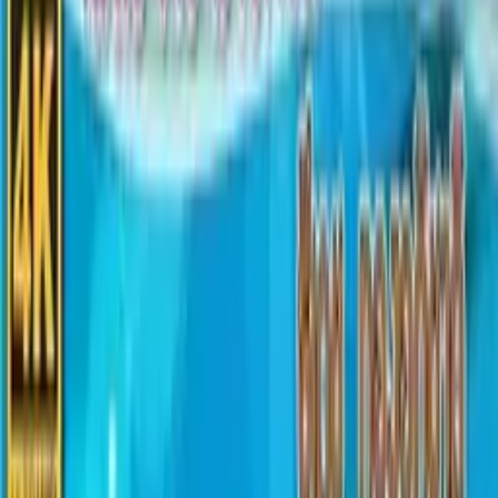
ธีเดช ทองอภิชาติ
A
สักหิดสักหุ้ย x เตยวีรยา
ธีเดช ทองอภิชาติ
C
ทำเป็นหรอย
ธีเดช ทองอภิชาติ
C
โลกมันหมุน
ธีเดช ทองอภิชาติ
G
ฉันยังจำไม่ลืม