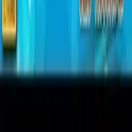
ธีเดช ทองอภิชาติ
D
ขึ้นหวัน
ธีเดช ทองอภิชาติ
C
ไอ้ลูกเป-รด (ยกมือขึ้น)
ธีเดช ทองอภิชาติ
C
เสียวสันหลัง
ธีเดช ทองอภิชาติ
C