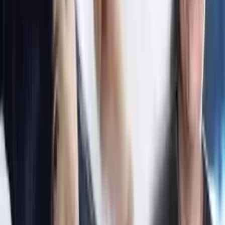
ยังนี้ก็ทาง
Bm
ใครทางมัน
บ้าน
G
ฉันไม่ต้องไป
แล้วค่อย
D
หาผัวใหม่เอาข้างหน้า
A
อยู่กับผัว
Bm
หลอนๆ
กูก็นอน
G
ไม่ค่อยหลับ
กลัวมึงจับ
D
ไปเป็นตัวประกัน
A
ตื่นมาตีสาม
Bm
ตีสี่
บอกว่ามีค
G
นมาเวียนบ้าน
กูก็ยืน
D
ดูตั้งนานไม่เห็น
A
มีแต่หมา
Bm
ตัวลายๆ
มึงแลพรือ
G
ว่าเป็นนาย
มั่งชิปหาย
D
ไอ่มิสเตอร์หลอน
A
พักผ่อนบ้างตะมึง
Bm
|
A
|
Bm
อันน้ำหอม
Em
หากดมดอมนานไป
ก็เข้าใจย่
F#m
อมมีปวดหัว
สงสารจริง
Em
เป็นผู้หญิงต้องง้อผัว
ใช้ฉันมั่ว
G
แต่อยากเล่าให้ฟัง
A