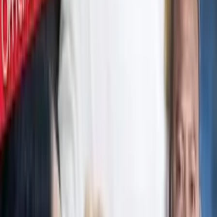
เนื้อและคอร์ดเพลง มิสเตอร์หลอน
D
Ori
เลื่อน
จังหวะ
ตั้งค่า
Bm
A
|
Bm
A
G
|
Bm
|
G
|
Bm
D
|
A
|
G
|
A
|
A
|
Bm
ใหม่
Bm
ๆ ทำไหรก็เข้าที
G
พอนานปีห
A
ยับไม่เข้าท่า
Bm
ใหม่ๆ ค่อยวังหมูวังหมา
G
ค่อยตรวจตรา
A
ดูความปลอดภัย
Bm