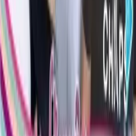
ใหม่ๆ ทำไหรก็เข้าที พอนานปีหยับไม่เข้าท่า ใหม่ๆ ค่อยวังหมูวังหมา ค่อย
ตรวจตราดูความปลอดภัย หว่างนี้ทั้งเหล้ายาปลาปิ้ง โหม๋ยงโหม๋หญิงเข้า
ยับมี ไม่ยอมนอนไม่ค่อยเล่นจ้ำจี้ มีท่าทีเหินห่างเปลี่ยนไป อันน้ำหอมหาก
ดมดอมนานไป ก็เข้าใจย่อมมีปวดหัว สงสารจริงเป็นผู้หญิงต้องง้อผัว ใช้
ฉันมั่วแต่อยากเล่าให้ฟัง * ใครจะทนมึงได้เดือนนึงแดกมาม่า มีตังค์สักนิด
สักหน่อย มึงเอาไปสูบแต่ยาบ้า อนาคตไม่ต้องถามหา เสียเวลากับมึงนาน
ไปแล้ว บอกว่าแค่เม็ดยี่สิบ แค่มึงล่อวันละกำ วันและเดือนเลื่อนผ่าน
งานการไม่เคยทำ เสพจนตาเหลืองหัวหลวมหน้าดำ โอ้เวรกรรมไอ่ไหร
ของกูนิ.. ยังนี้ก็ทางใครทางมัน บ้านฉันไม่ต้องไป แล้วค่อยหาผัวใหม่เอา
ข้างหน้า อยู่กับผัวหลอนๆ กูก็นอนไม่ค่อยหลับ กลัวมึงจับไปเป็นตัวประกัน
ตื่นมาตีสาม ตีสี่ บอกว่ามีคนมาเวียนบ้าน กูก็ยืนดูตั้งนานไม่เห็น มีแต่หมา
ตัวลายๆ มึงแลพรือว่าเป็นนาย มั่งชิปหายไอ่มิสเตอร์หลอน พักผ่อนบ้างตะ
มึง อันน้ำหอมหากดมดอมนานไป ก็เข้าใจย่อมมีปวดหัว สงสารจริงเป็นผู้
หญิงต้องง้อผัว ใช้ฉันมั่วแต่อยากเล่าให้ฟัง * ใครจะทนมึงได้เดือนนึงแด
กมาม่า มีตังค์สักนิดสักหน่อย มึงเอาไปสูบแต่ยาบ้า อนาคตไม่ต้องถามหา
เสียเวลากับมึงนานไปแล้ว บอกว่าแค่เม็ดยี่สิบ แค่มึงล่อวันละกำ วันและ
เดือนเลื่อนผ่าน งานการไม่เคยทำ เสพจนตาเหลืองหัวหลวมหน้าดำ โอ้
เวรกรรมไอ่ไหรของกูนิ.. ยังนี้ก็ทางใครทางมัน บ้านฉันไม่ต้องไป แล้ว
ค่อยหาผัวใหม่เอาข้างหน้า อยู่กับผัวหลอนๆ กูก็นอนไม่ค่อยหลับ กลัวมึงจับ