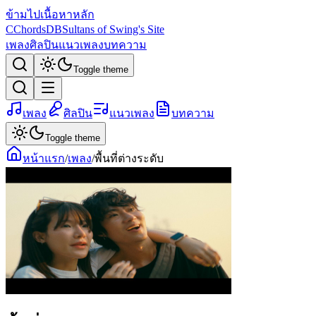
ข้ามไปเนื้อหาหลัก
C
ChordsDB
Sultans of Swing's Site
เพลง
ศิลปิน
แนวเพลง
บทความ
Toggle theme
เพลง
ศิลปิน
แนวเพลง
บทความ
Toggle theme
หน้าแรก
/
เพลง
/
พื้นที่ต่างระดับ