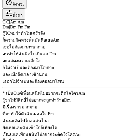
จังหวะ
ตั้งค่า
C
|
C
|
Am
|
Am
Dm
|
Dm
|
Fm
|
Fm
รู้ไ
C
หมว่าทำไมเศร้าจัง
ก็ความผิดหวังนั้นมันคือเธอ
Am
เธอไม่ต้องมาภาษากาย
จนทำให้ฉันคิดไปเกินเลย
Dm
จะแสดงความเสียใจ
ก็ไม่จำเป็นจะต้องมาโอบ
Fm
และเมื่อถึงเวลาเข้านอน
เธอก็ไม่จำเป็นจะต้องคอลมาโฟน
* เป็น
C
แค่เพื่อนสนิทไม่อยากจะติดใจใคร
Am
รู้ว่าไม่มีสิทธิ์ไม่อยากจะถูกทำร้าย
Dm
มีเรื่องราวมากมาย
ที่มาทำให้ตัวฉันเผลอใจ
Fm
ฉันน่ะคิดไปไกลแสนไกล
ยิ่งเธอและฉันเข้าใกล้เพียงใด
เป็น
C
แค่เพื่อนสนิทไม่อยากจะติดใจใคร
Am