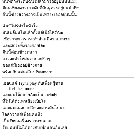
พื้นที่ต่างระดับฉันไม่สามารถอยู่บนนั้น
Dm
มีแค่เพียงดาวประดับที่มันคู่ควรอยู่บนฟ้า
Fm
คืนนี้ช่างสว่างอาจเป็นเพราะเธออยู่บนนั้น
ฉัน
C
ไม่รู้ทำไมหัวใจ
มันเปลี่ยนไปแล้วตั้งแต่เมื่อไหร่
Am
เชื่อว่าทุกการกระทำล้วนมีความหมาย
และมักจะทิ้งร่องรอย
Dm
คืนนี้ค่อนข้างหนาว
อาจจะทำให้ฝนตกปอย
Fm
ๆ
ขอแค่มีเธออยู่ข้างกาย
พร้อมกับแผ่นเสียง Paramore
เธอ
C
แค่ Tryna play กับเพื่อนผู้ชาย
but feel then more
และผมได้กลาย
Am
เป็น melody
ที่ไม่ได้ดังเท่าเสียงเปียโน
และผมแค่อยาก
Dm
จะผ่านมันไปนะ
ไอคำว่าแค่เพื่อนคนนึง
เป็น
Fm
แค่เรื่องราวมากมาย
ร้อยพันที่ไม่ได้ต่างกับเพื่อนคนอื่นเลย