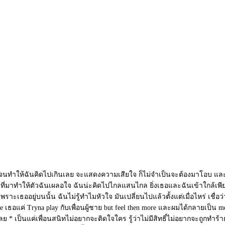
ย จนทำให้ฉันคิดไปเกินเลย จะแสดงความเสียใจ ก็ไม่จำเป็นจะต้องมาโอบ และ
าย ที่มาทำให้ตัวฉันเผลอใจ ฉันน่ะคิดไปไกลแสนไกล ยิ่งเธอและฉันเข้าใกล้เพี
็นเพราะเธออยู่บนนั้น ฉันไม่รู้ทำไมหัวใจ มันเปลี่ยนไปแล้วตั้งแต่เมื่อไหร่ 
ธอแค่ Tryna play กับเพื่อนผู้ชาย but feel then more และผมได้กลายเป็น m
่นเลย * เป็นแค่เพื่อนสนิทไม่อยากจะติดใจใคร รู้ว่าไม่มีสิทธิ์ไม่อยากจะถูกท