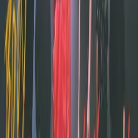
ทิ้ง
D
ฉันไปอยู่ไหน
E
ทำไมไม่มา
A
|
G
|
F
|
E
ก็ฉั
A
นคนนี้
G
ยังมีใจด
F
วงเดิม
ยังคง
E
คอยห่วงหา
ก็ฉั
A
นคนนี้
G
ที่มีสัญญา
F
จากเธอ
เป็นเพื่อน
E
ทุกคืนวัน
เฝ้า
A
ถอนหายใจ
G
เมื่อเวลา
F
ผ่านไป
มันไร้ซึ่
E
งความหวัง
ว่า
A
ฉันคงยัง
G
ยังห่วง
F
ใย
แม้ไม่.
E
. มีเธอ.
F#m
.
ไม่
F#mM7
มี.. ไม่มี..
F#m7
ไม่มี
F#m6
เธอคนเดิม
D
ที่เคยรัก
E
* ป่านนี้.
A
. เธอ
Bm
ไปอยู่ไหน
C#m
ฉันห่วง
E
ป่านนี้.
A
. เธอ
Bm
จะรู้ไหม
C#m
..
E
ให้รอ
A
.. แล้ว
Bm
ไม่กลับมา
C#m
ทำได้ไง
E
ทิ้ง
D
ฉันไปอยู่ไหน
E
ทำไมไม่มา
เธอ
F#m
อยู่ที่ไห
F#mM7
น
จะขอบฟ้า
F#m7
หรือไกลกว่า
F#m6
จะ
D
กลับมาหา กลับมา
E
เหมือนเดิม..