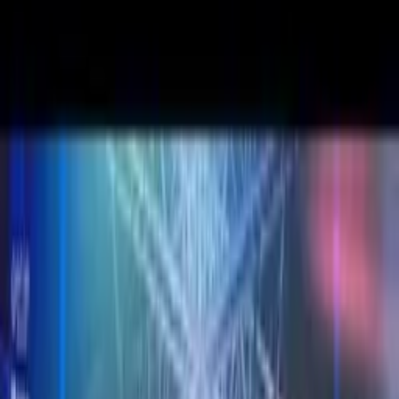
ป่านนี้ - bodyslam
bodyslam
·
สตริง
·
A
·
0 Views
เวอร์ชันอื่นๆ ของเพลงนี้
Version
1
—
0
โหวต
b
bodyslam
21 เม.ย. 69
เพิ่มเวอร์ชัน
คอร์ดในเพลง ป่านนี้