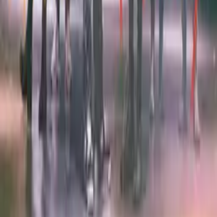
bodyslam
Eb
ท่านผู้ชม
bodyslam
G
สักวันฉันจะดีพอ
bodyslam
C
รักก็เป็นอย่างนี้
bodyslam
G
เงา