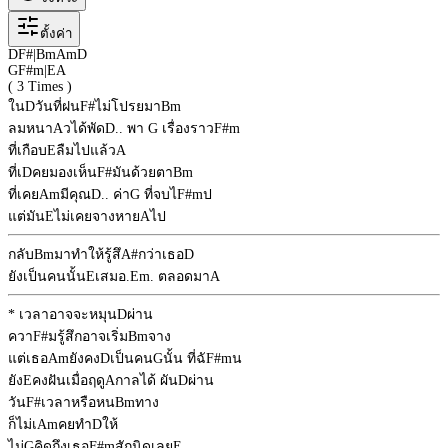
ตั้งค่า
D
F#
|
Bm
Am
D
G
F#m
|
E
A
( 3 Times )
ใน
D
วันที่ฝน
F#
ไม่โปรยมา
Bm
ลมหนา
A
วได้พัด
D
.. พา
G
เรื่องราว
F#m
ที่เกือบ
E
ลืมไปแล้ว
A
ที่เ
D
คยมองเห็น
F#
มันด้วยตา
Bm
ที่เคย
Am
มีคุณ
D
.. ค่า
G
ที่จบไ
F#m
ป
แต่มัน
E
ไม่เคยจางหาย
A
ไป
กลับ
Bm
มาทำให้รู้สึ
A#
กว่าเธอ
D
ยังเป็นคนนั้น
E
เสมอ.
Em
. ตลอดมา
A
* เวลาอาจจะหมุน
D
ผ่าน
ควา
F#
มรู้สึกอาจเริ่ม
Bm
จาง
แต่เธอ
Am
ยังคง
D
เป็นคน
G
นั้น ที่ฉั
F#m
น
ยัง
E
คงฝันเมื่อฤดู
A
กาลได้ ผัน
D
ผ่าน
วัน
F#
เวลาหรือหน
Bm
ทาง
ก็ไม่เ
Am
คยทำ
D
ให้
ไม่
G
คิดถึงเธอ
F#m
สักนิดเลย
E