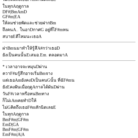
ในทุก
A
ฤดูกาล
D
F#
|
Bm
Am
D
G
F#m
|
E
A
ให้ลมช่วยพัดและช่วยฝาก
Bm
ถึงคน
A
.. ในอา
D
กาศ
G
อยู่ที่ไ
F#m
หน
สบาย
E
ดีไหมนะเธอ
A
ผ่า
Bm
นมาทำให้รู้สึ
A#
กว่าเธอ
D
ยังเป็นคนนั้น
E
เสมอ.
Em
. ตลอดมา
A
* เวลาอาจจะหมุน
D
ผ่าน
ควา
F#
มรู้สึกอาจเริ่ม
Bm
จาง
แต่เธอ
Am
ยังคง
D
เป็นคน
G
นั้น ที่ฉั
F#m
น
ยัง
E
คงฝันเมื่อฤดู
A
กาลได้ผัน
D
ผ่าน
วัน
F#
เวลาหรือหน
Bm
ทาง
ก็ไม่เ
Am
คยทำ
D
ให้
ไม่
G
คิดถึงเธอ
F#m
สักนิดเลย
E
ในทุก
A
ฤดูกาล
Bm
F#m
|
G
F#m
Em
D
|
G
A
Bm
F#m
|
G
F#m
Em
F#m
|
A
|
A