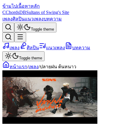
ข้ามไปเนื้อหาหลัก
C
ChordsDB
Sultans of Swing's Site
เพลง
ศิลปิน
แนวเพลง
บทความ
Toggle theme
เพลง
ศิลปิน
แนวเพลง
บทความ
Toggle theme
หน้าแรก
/
เพลง
/
ปลายฝน ต้นหนาว