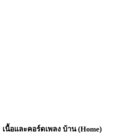
เนื้อและคอร์ดเพลง บ้าน (Home)