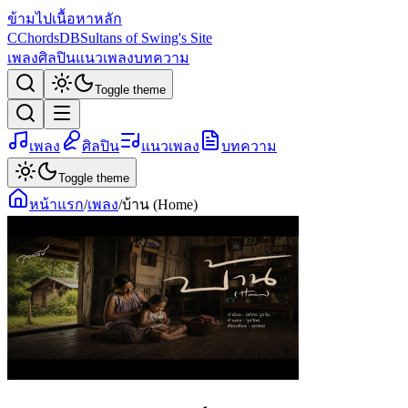
ข้ามไปเนื้อหาหลัก
C
ChordsDB
Sultans of Swing's Site
เพลง
ศิลปิน
แนวเพลง
บทความ
Toggle theme
เพลง
ศิลปิน
แนวเพลง
บทความ
Toggle theme
หน้าแรก
/
เพลง
/
บ้าน (Home)