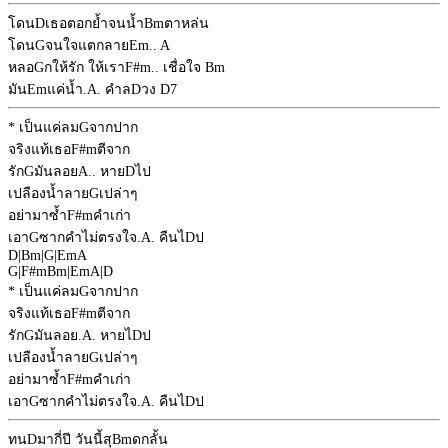
โดน
D
เธอตอกย้ำจนน้ำ
Bm
ตาหล่น
โดน
G
จนใจแตกลาย
Em
..
A
หลอ
G
กให้รัก ให้เรา
F#m
.. เชื่อใจ
Bm
มัน
Em
แค่น้ำ.
A
. คำล
D
วง
D7
* เป็นแค่ลม
G
จากปาก
จริงแท้เธอ
F#m
ตีจาก
รัก
G
มันลอย
A
.. หาย
D
ไป
เปลืองน้ำลาย
G
เปล่าๆ
อย่ามาซ้ำ
F#m
คำเก่า
เอา
G
ซากคำไม่ตรงใจ.
A
. คืนไ
D
ป
D
|
Bm
|
G
|
Em
A
G
|
F#m
Bm
|
Em
A
|
D
* เป็นแค่ลม
G
จากปาก
จริงแท้เธอ
F#m
ตีจาก
รัก
G
มันลอย.
A
. หายไ
D
ป
เปลืองน้ำลาย
G
เปล่าๆ
อย่ามาซ้ำ
F#m
คำเก่า
เอา
G
ซากคำไม่ตรงใจ.
A
. คืนไ
D
ป
ทน
D
มากี่ปี วันนี้สุ
Bm
ดกลั้น