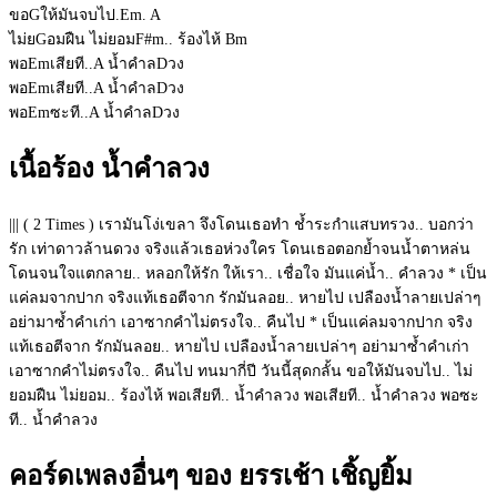
ขอ
G
ให้มันจบไป.
Em
.
A
ไม่ย
G
อมฝืน ไม่ยอม
F#m
.. ร้องไห้
Bm
พอ
Em
เสียที..
A
น้ำคำล
D
วง
พอ
Em
เสียที..
A
น้ำคำล
D
วง
พอ
Em
ซะที..
A
น้ำคำล
D
วง
เนื้อร้อง น้ำคำลวง
||| ( 2 Times ) เรามันโง่เขลา จึงโดนเธอทำ ช้ำระกำแสบทรวง.. บอกว่า
รัก เท่าดาวล้านดวง จริงแล้วเธอห่วงใคร โดนเธอตอกย้ำจนน้ำตาหล่น
โดนจนใจแตกลาย.. หลอกให้รัก ให้เรา.. เชื่อใจ มันแค่น้ำ.. คำลวง * เป็น
แค่ลมจากปาก จริงแท้เธอตีจาก รักมันลอย.. หายไป เปลืองน้ำลายเปล่าๆ
อย่ามาซ้ำคำเก่า เอาซากคำไม่ตรงใจ.. คืนไป * เป็นแค่ลมจากปาก จริง
แท้เธอตีจาก รักมันลอย.. หายไป เปลืองน้ำลายเปล่าๆ อย่ามาซ้ำคำเก่า
เอาซากคำไม่ตรงใจ.. คืนไป ทนมากี่ปี วันนี้สุดกลั้น ขอให้มันจบไป.. ไม่
ยอมฝืน ไม่ยอม.. ร้องไห้ พอเสียที.. น้ำคำลวง พอเสียที.. น้ำคำลวง พอซะ
ที.. น้ำคำลวง
คอร์ดเพลงอื่นๆ ของ ยรรเช้า เชิ้ญยิ้ม