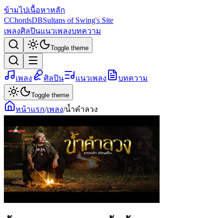
ข้ามไปเนื้อหาหลัก
C
ChordsDB
Sultans of Swing's Site
เพลง
ศิลปิน
แนวเพลง
บทความ
Toggle theme
เพลง
ศิลปิน
แนวเพลง
บทความ
Toggle theme
หน้าแรก
/
เพลง
/
น้ำคำลวง