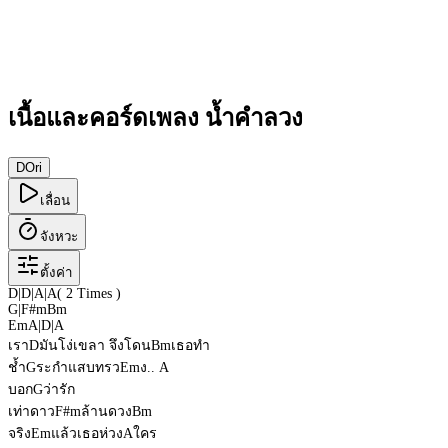
เนื้อและคอร์ดเพลง น้ำคำลวง
D
Ori
เลื่อน
จังหวะ
ตั้งค่า
D
|
D
|
A
|
A
( 2 Times )
G
|
F#m
Bm
Em
A
|
D
|
A
เรา
D
มันโง่เขลา จึงโดน
Bm
เธอทำ
ช้ำ
G
ระกำแสบทรว
Em
ง..
A
บอก
G
ว่ารัก
เท่าดาว
F#m
ล้านดวง
Bm
จริง
Em
แล้วเธอห่วง
A
ใคร