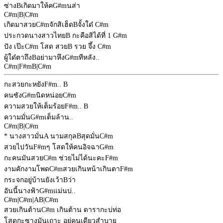
ซ่าง
B
เกิดมาให้ค
G#m
นส่า
C#m
|
B
|
C#m
เกิดมาสวย
C#m
จักสิเฮ็ด
B
จั้งใด๋
C#m
ประกวดนางสาวไทย
B
กะคือสิได้ที่ 1
G#m
ปัง เป๊ะ
C#m
โสด สวย
B
รวย จึ้ง
C#m
ผู้ใด๋ตาถึง
B
อย่ามาหึง
G#m
ทีหลัง..
C#m
|
F#m
B
|
C#m
กะสวยกะหยัง
F#m
..
B
คนซัง
G#m
นิดหน่อย
C#m
ความสวยให้เต็มร้อย
F#m
..
B
ความมั่น
G#m
เต็มล้าน..
C#m
|
B
|
C#m
* นางสาวมั่น
A
นามสกุล
B
สุดมั่น
C#m
สวยไปวัน
F#m
ๆ โสดให้คนอิจฉา
G#m
กะคนมันสวย
C#m
ช่วยไม่ได้นะคะ
F#m
งามคักงามโพด
C#m
สวยเกินหน้าเกินตา
F#m
กระจกอยู่บ้านยังเว้า
B
ว่า
อันนี้นางฟ้า
G#m
แม่นบ่..
C#m
|
C#m
|
A
B
|
C#m
สวยเกินต้าน
C#m
เกินต้าน ดารากะบ่ท่อ
โสดกะซางมันเถาะ อยู่คนเดียวสำบาย