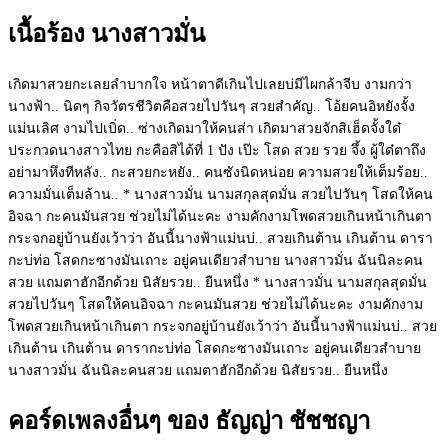
เนื้อร้อง นางสาวมั่น
เกิดมาสวยกะเลยลำบากใจ หน้าตาดีเกินไปเลยบ่มีไผกล้าจีบ งามกว่า
นางฟ้า.. นิดๆ กิจวัตรชีวิตคือสวยไปวันๆ สวยสำคัญ.. โอ้ยคนอิหยังจั้ง
แม่นเลิศ งามไปเบิ่ด.. ซ่างเกิดมาให้คนส่า เกิดมาสวยจักสิเฮ็ดจั้งใด๋
ประกวดนางสาวไทย กะคือสิได้ที่ 1 ปัง เป๊ะ โสด สวย รวย จึ้ง ผู้ใด๋ตาถึง
อย่ามาหึงทีหลัง.. กะสวยกะหยัง.. คนซังนิดหน่อย ความสวยให้เต็มร้อย..
ความมั่นเต็มล้าน.. * นางสาวมั่น นามสกุลสุดมั่น สวยไปวันๆ โสดให้คน
อิจฉา กะคนมันสวย ช่วยไม่ได้นะคะ งามคักงามโพดสวยเกินหน้าเกินตา
กระจกอยู่บ้านยังเว้าว่า อันนี้นางฟ้าแม่นบ่.. สวยเกินต้าน เกินต้าน ดารา
กะบ่ท่อ โสดกะซางมันเถาะ อยู่คนเดียวสำบาย นางสาวมั่น ฉันนิละคน
สวย แถมตาฮักอีกด้วย นิสัยรวย.. ยืนหนึ่ง * นางสาวมั่น นามสกุลสุดมั่น
สวยไปวันๆ โสดให้คนอิจฉา กะคนมันสวย ช่วยไม่ได้นะคะ งามคักงาม
โพดสวยเกินหน้าเกินตา กระจกอยู่บ้านยังเว้าว่า อันนี้นางฟ้าแม่นบ่.. สวย
เกินต้าน เกินต้าน ดารากะบ่ท่อ โสดกะซางมันเถาะ อยู่คนเดียวสำบาย
นางสาวมั่น ฉันนิละคนสวย แถมตาฮักอีกด้วย นิสัยรวย.. ยืนหนึ่ง
คอร์ดเพลงอื่นๆ ของ ธัญญ่า ชัชชญา