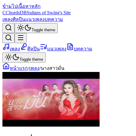
ข้ามไปเนื้อหาหลัก
C
ChordsDB
Sultans of Swing's Site
เพลง
ศิลปิน
แนวเพลง
บทความ
Toggle theme
เพลง
ศิลปิน
แนวเพลง
บทความ
Toggle theme
หน้าแรก
/
เพลง
/
นางสาวมั่น