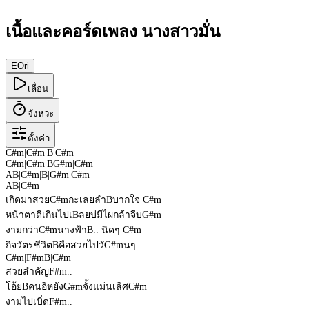
เนื้อและคอร์ดเพลง นางสาวมั่น
E
Ori
เลื่อน
จังหวะ
ตั้งค่า
C#m
|
C#m
|
B
|
C#m
C#m
|
C#m
|
B
G#m
|
C#m
A
B
|
C#m
|
B
|
G#m
|
C#m
A
B
|
C#m
เกิดมาสวย
C#m
กะเลยลำ
B
บากใจ
C#m
หน้าตาดีเกินไปเ
B
ลยบ่มีไผกล้าจีบ
G#m
งามกว่า
C#m
นางฟ้า
B
.. นิดๆ
C#m
กิจวัตรชีวิต
B
คือสวยไปวั
G#m
นๆ
C#m
|
F#m
B
|
C#m
สวยสำคัญ
F#m
..
โอ้ย
B
คนอิหยัง
G#m
จั้งแม่นเลิศ
C#m
งามไปเบิ่ด
F#m
..