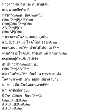
นางสาวมั่น ฉันนิละคนสวย
F#m
แถมตาฮักอีกด้วย
B
นิสัยรว
G#m
ย.. ยืน
C#m
หนึ่ง
C#m
|
C#m
|
B
|
A
|
B
|
C#m
G#m
|
G#m
|
C#m
|
C#m
A
B
|
C#m
|
B
|
G#
C#m
|
A
B
|
C#m
* นางสาวมั่น
A
นามสกุลสุดมั่น
สวยไปวัน
F#m
ๆ โสดให้คนอิจฉา
G#m
กะคนมันสวย
C#m
ช่วยไม่ได้นะคะ
F#m
งามคักงามโพด
C#m
สวยเกินหน้าเกินตา
F#m
กระจกอยู่บ้านยังเว้า
B
ว่า
อันนี้นางฟ้า
G#m
แม่นบ่..
C#m
|
C#m
|
A
B
|
C#m
สวยเกินต้าน
C#m
เกินต้าน ดารากะบ่ท่อ
โสดกะซางมันเถาะ อยู่คนเดียวสำบาย
นางสาวมั่น ฉันนิละคนสวย
F#m
แถมตาฮักอีกด้วย
B
นิสัยรว
G#m
ย.. ยืนห
C#m
นึ่ง
C#m
|
C#m
|
B
|
C#m
A
B
|
C#m
|
B
|
G#
|
C#m
A
B
|
C#m
|
C#m