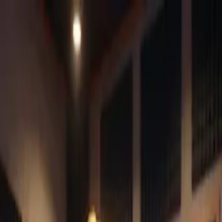
ข้ามไปเนื้อหาหลัก
C
ChordsDB
Sultans of Swing's Site
เพลง
ศิลปิน
แนวเพลง
บทความ
Toggle theme
เพลง
ศิลปิน
แนวเพลง
บทความ
Toggle theme
หน้าแรก
/
เพลง
/
นางฟ้ายังอาย