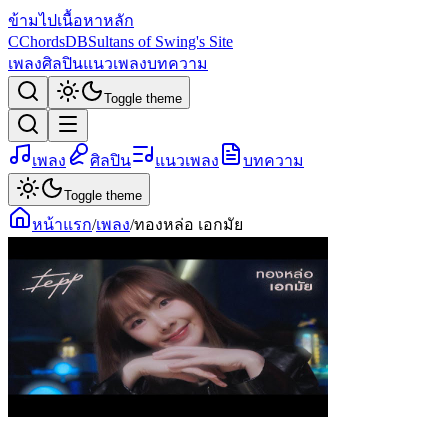
ข้ามไปเนื้อหาหลัก
C
ChordsDB
Sultans of Swing's Site
เพลง
ศิลปิน
แนวเพลง
บทความ
Toggle theme
เพลง
ศิลปิน
แนวเพลง
บทความ
Toggle theme
หน้าแรก
/
เพลง
/
ทองหล่อ เอกมัย