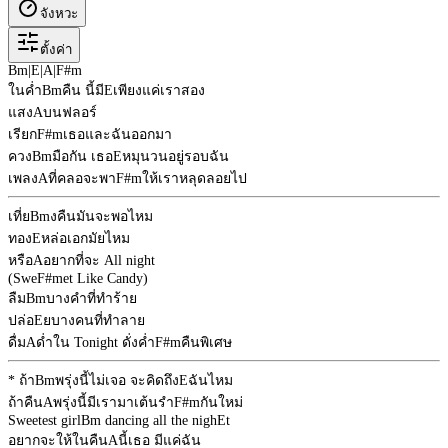
จังหวะ
ตั้งค่า
Bm
|
E
|
A
|
F#m
ในค่ำ
Bm
คืน นี้มี
E
เพียงแค่เราสอง
แสง
A
บนฟลอร์
เรียก
F#m
เธอและฉันออกมา
ควง
Bm
มือกัน เธอ
E
หมุนวนอยู่รอบฉัน
เพลง
A
ที่คลอจะพา
F#m
ให้เราหลุดลอยไป
เที่ย
Bm
งคืนมันจะพอไหม
ทอง
E
หล่อเอกมัยไหม
หรือ
A
อยากที่จะ All night
(Swe
F#m
et Like Candy)
ลืม
Bm
บางคำที่ทำร้าย
ปล่อ
E
ยบางคนที่ทำลาย
ดื่ม
A
ด่ำใน Tonight ดั่งค่ำ
F#m
คืนพิเศษ
* ถ้า
Bm
พรุ่งนี้ไม่เจอ จะคิดถึง
E
ฉันไหม
ถ้าคืน
A
พรุ่งนี้มีเรามาเต้นรำ
F#m
กันใหม่
Sweetest girl
Bm
dancing all the nigh
E
t
อยากจะให้ในคืน
A
นี้เธอ มีแค่ฉัน