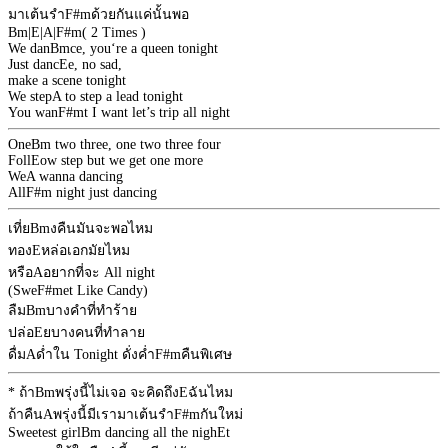
มาเต้นรำ
F#m
ด้วยกันแค่นั้นพอ
Bm
|
E
|
A
|
F#m
( 2 Times )
We dan
Bm
ce, you‘re a queen tonight
Just danc
E
e, no sad,
make a scene tonight
We step
A
to step a lead tonight
You wan
F#m
t I want let’s trip all night
One
Bm
two three, one two three four
Foll
E
ow step but we get one more
We
A
wanna dancing
All
F#m
night just dancing
เที่ย
Bm
งคืนมันจะพอไหม
ทอง
E
หล่อเอกมัยไหม
หรือ
A
อยากที่จะ All night
(Swe
F#m
et Like Candy)
ลืม
Bm
บางคำที่ทำร้าย
ปล่อ
E
ยบางคนที่ทำลาย
ดื่ม
A
ด่ำใน Tonight ดั่งค่ำ
F#m
คืนพิเศษ
* ถ้า
Bm
พรุ่งนี้ไม่เจอ จะคิดถึง
E
ฉันไหม
ถ้าคืน
A
พรุ่งนี้มีเรามาเต้นรำ
F#m
กันใหม่
Sweetest girl
Bm
dancing all the nigh
E
t