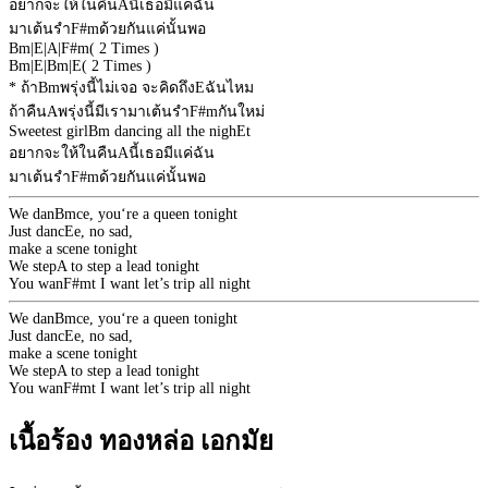
อยากจะให้ในคืน
A
นี้เธอมีแค่ฉัน
มาเต้นรำ
F#m
ด้วยกันแค่นั้นพอ
Bm
|
E
|
A
|
F#m
( 2 Times )
Bm
|
E
|
Bm
|
E
( 2 Times )
* ถ้า
Bm
พรุ่งนี้ไม่เจอ จะคิดถึง
E
ฉันไหม
ถ้าคืน
A
พรุ่งนี้มีเรามาเต้นรำ
F#m
กันใหม่
Sweetest girl
Bm
dancing all the nigh
E
t
อยากจะให้ในคืน
A
นี้เธอมีแค่ฉัน
มาเต้นรำ
F#m
ด้วยกันแค่นั้นพอ
We dan
Bm
ce, you‘re a queen tonight
Just danc
E
e, no sad,
make a scene tonight
We step
A
to step a lead tonight
You wan
F#m
t I want let’s trip all night
We dan
Bm
ce, you‘re a queen tonight
Just danc
E
e, no sad,
make a scene tonight
We step
A
to step a lead tonight
You wan
F#m
t I want let’s trip all night
เนื้อร้อง ทองหล่อ เอกมัย