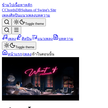
ข้ามไปเนื้อหาหลัก
C
ChordsDB
Sultans of Swing's Site
เพลง
ศิลปิน
แนวเพลง
บทความ
Toggle theme
เพลง
ศิลปิน
แนวเพลง
บทความ
Toggle theme
หน้าแรก
/
เพลง
/
ถ้าในตอนนั้น