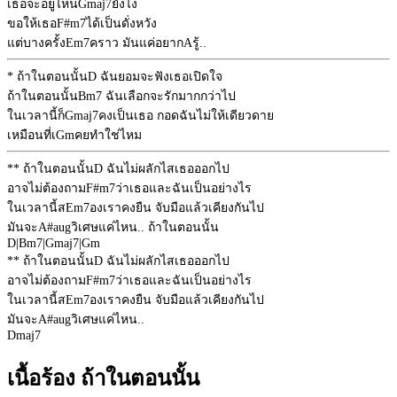
เธอจะอยู่ไหน
Gmaj7
ยังไง
ขอให้เธอ
F#m7
ได้เป็นดั่งหวัง
แต่บางครั้ง
Em7
คราว มันแค่อยาก
A
รู้..
* ถ้าในตอนนั้น
D
ฉันยอมจะฟังเธอเปิดใจ
ถ้าในตอนนั้น
Bm7
ฉันเลือกจะรักมากกว่าไป
ในเวลานี้ก็
Gmaj7
คงเป็นเธอ กอดฉันไม่ให้เดียวดาย
เหมือนที่เ
Gm
คยทำใช่ไหม
** ถ้าในตอนนั้น
D
ฉันไม่ผลักไสเธอออกไป
อาจไม่ต้องถาม
F#m7
ว่าเธอและฉันเป็นอย่างไร
ในเวลานี้ส
Em7
องเราคงยืน จับมือแล้วเคียงกันไป
มันจะ
A#aug
วิเศษแค่ไหน.. ถ้าในตอนนั้น
D
|
Bm7
|
Gmaj7
|
Gm
** ถ้าในตอนนั้น
D
ฉันไม่ผลักไสเธอออกไป
อาจไม่ต้องถาม
F#m7
ว่าเธอและฉันเป็นอย่างไร
ในเวลานี้ส
Em7
องเราคงยืน จับมือแล้วเคียงกันไป
มันจะ
A#aug
วิเศษแค่ไหน..
Dmaj7
เนื้อร้อง ถ้าในตอนนั้น