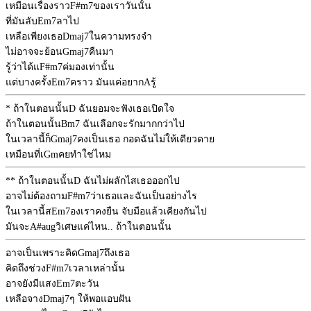
เหมือนเรื่องราว
F#m7
ของเราวันนั้น
ที่มันลับ
Em7
ลาไป
เหลือเพียงเธอ
Dmaj7
ในความทรงจำ
ไม่อาจจะย้อน
Gmaj7
คืนมา
รู้ว่าได้แ
F#m7
ค่มองเท่านั้น
แต่บางครั้ง
Em7
คราว มันแค่อยาก
A
รู้
* ถ้าในตอนนั้น
D
ฉันยอมจะฟังเธอเปิดใจ
ถ้าในตอนนั้น
Bm7
ฉันเลือกจะรักมากกว่าไป
ในเวลานี้ก็
Gmaj7
คงเป็นเธอ กอดฉันไม่ให้เดียวดาย
เหมือนที่เ
Gm
คยทำใช่ไหม
** ถ้าในตอนนั้น
D
ฉันไม่ผลักไสเธอออกไป
อาจไม่ต้องถาม
F#m7
ว่าเธอและฉันเป็นอย่างไร
ในเวลานี้ส
Em7
องเราคงยืน จับมือแล้วเคียงกันไป
มันจะ
A#aug
วิเศษแค่ไหน.. ถ้าในตอนนั้น
อาจเป็นเพราะคิด
Gmaj7
ถึงเธอ
คิดถึงช่วง
F#m7
เวลาเหล่านั้น
อาจยังมีแสง
Em7
ตะวัน
เหลือจาง
Dmaj7
ๆ ให้พอแอบฝัน