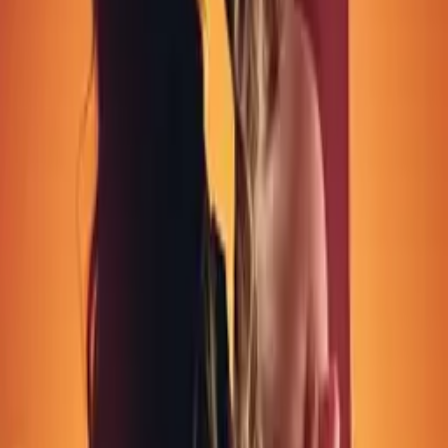
แม้ว่าฉันทุ่มเทสั
Em
กเท่าไร
ฉันก็ยังคงล้ม
C
เหมือนเดิมอีก
ซ้ำเหมือนเดิมอีก ผิดหวังเหมือนเดิมอีก
ฉันโดนสาปให้ต้อง
D
เสียใจ
(ไม่อยากให้เป็นอย่างนี้เลย)(ตลอดไป)
F
|
F
|
C
|
C
Am
|
C
|
D
|
D
( ซ้ำ ** , *** )
C
|
C
เนื้อร้อง ต้องคำสาป
Hey.. ถ้าเธอได้ยินเสียงนี้ หวังว่าจะเข้าใจ ว่าใครคนนึงคนนี้ รักเธอ
มากมายเพียงใด และเธอยังคงจะไป อีกครั้งที่คนบนฟ้า แกล้งกัน * ถูก
ทำร้ายมานาน จนหมดความหมาย ไม่มีพลัง และเธอก็เดินเข้ามา ตั้ง
ความหวังว่าเธอจะหยุด คำสาปนั้น ที่มัน ยังคอยกัดและกินหัวใจ ต้องอยู่
คนเดียวโดยไม่มีใคร กี่ครั้งที่ฉันทุ่มเททั้งหัวใจ แล้วทำไมยังล้มเหมือนเดิม
อีก ซ้ำเหมือนเดิมอีก ผิดหวังเหมือนเดิมอีก เหมือนโดนสาปให้ต้องเสียใจ
ไม่อยากให้เป็นอย่างนี้เลย Hey.. ต้องวิงวอนกับฟ้า บนบานด้วยคำใดใด
ต้องทำให้ดีกว่านี้ หรือฉันแค่ควรทำใจ ยอมให้มันเป็นไป ยิ้มรับความปวด