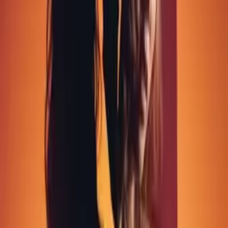
ยังคอย
G
กัดและกินหัวใจ
D
ต้องอยู่คนเดียวโดยไม่มี
G
ใคร
Gmaj7
กี่ครั้งที่ฉันทุ่มเททั้
Em
งหัวใจ
แล้วทำไมยังล้ม
C
เหมือนเดิมอีก
ซ้ำเหมือนเดิมอีก ผิดหวังเหมือนเดิมอีก
เหมือนโดนสาปให้ต้อง
D
เสียใจ
ไม่อยากให้เป็นอย่างนี้เลย
C
|
C
Hey
G
.. ต้องวิงวอนกับฟ้า
บนบานด้วยคำ
Em
ใดใด ต้องทำให้ดีกว่านี้
หรือฉันแค่ควร
C
ทำใจ ยอมให้มันเป็นไป
ยิ้มรับความปวดร้าว
G
เรื่อยไป
D
( ซ้ำ * )
** ต้องอยู่คนเดียวไปถึง
G
เมื่อไร
Gmaj7
กี่ครั้งที่ฉันทุ่มเททั้
Em
งหัวใจ
แล้วทำไมยังล้ม
C
เหมือนเดิมอีก
ซ้ำเหมือนเดิมอีก ผิดหวังเหมือนเดิมอีก
เหมือนโดนสาปให้ต้อง
D
เสียใจ
*** ต้องอยู่อย่างนี้จ
G
นตาย
Gmaj7