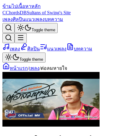
ข้ามไปเนื้อหาหลัก
C
ChordsDB
Sultans of Swing's Site
เพลง
ศิลปิน
แนวเพลง
บทความ
Toggle theme
เพลง
ศิลปิน
แนวเพลง
บทความ
Toggle theme
หน้าแรก
/
เพลง
/
ต่อลมหายใจ