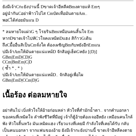
ยังมีเจ้า
C
กะยังปานนี้
D
ขาดเจ้าอีหลีค
Bm
งตายแท้
Em
ๆ
อยู่นำกัน
C
อย่าฟ้าวไปไส
Cm
บัดเทื่อมันตาย
Am
..
พอ
C
ได้ส่อยมันแน
D
* ลมหายใจแผ่ว
G
ๆ โรยริน
Bm
เหมือนคนสิ้นใจ
Em
หาก
D
ขาดเจ้าไปหั
C
วใจคงเหมิด
D
แฮง สิก้าว
G
เดิน
ถึง
C
มื้ออื่นสิเป็น
Cm
จั่งใด ต้องเผชิญ
Bm
กับหยังอีก
Em
แน
บ่มีเจ้า
Am
ให้มันตายแน่แหม้
D
จักสิอยู่เฮ็ด
G
หยัง [(D)]
G
Bm
|
Em
D
|
C
D
|
G
C
Cm
|
Bm
Em
|
C
|
D
( ซ้ำ * , * )
บ่มีเจ้า
Am
ให้มันตายแน่แหม้
D
.. จักสิอยู่เพื่อไผ
G
Bm
|
Em
D
|
C
Cm
|
D
|
G
เนื้อร้อง ต่อลมหายใจ
อย่าทันไป เบิ่งหัวใจให้อ้ายก่อนหล่า หัวใจที่สำมักน้ำตา.. จากคำบอกลา
ของคนที่เหมิดใจ ลำพังชีวิตที่มีอยู่ เจ้าก็ฮู้อ้ายต้องเจออีหยัง เหมือนคนใกล้
พัง หัวใจสิ้นหวัง มันเหมิดแฮง เรี่ยวแรงที่เคยมี กำลังใจที่เคยได้รับ กลับ
เป็นคนบอกลา จากแฟนของอ้าย ยังมีเจ้ากะยังปานนี้ ขาดเจ้าอีหลีคงตาย