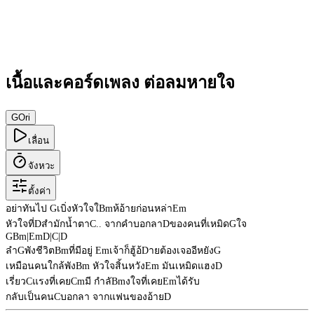
เนื้อและคอร์ดเพลง ต่อลมหายใจ
G
Ori
เลื่อน
จังหวะ
ตั้งค่า
อย่าทันไป
G
เบิ่งหัวใจใ
Bm
ห้อ้ายก่อนหล่า
Em
หัวใจที่
D
สำมักน้ำตา
C
.. จากคำบอกลา
D
ของคนที่เหมิด
G
ใจ
G
Bm
|
Em
D
|
C
|
D
ลำ
G
พังชีวิต
Bm
ที่มีอยู่
Em
เจ้าก็ฮู้อ้
D
ายต้องเจออีหยัง
G
เหมือนคนใกล้พัง
Bm
หัวใจสิ้นหวัง
Em
มันเหมิดแฮง
D
เรี่ยว
C
แรงที่เคย
Cm
มี กำลั
Bm
งใจที่เคย
Em
ได้รับ
กลับเป็นคน
C
บอกลา จากแฟนของอ้าย
D