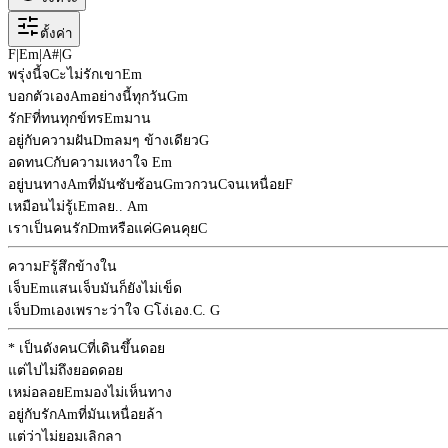
ตั้งค่า
F
|
Em
|
A#
|
G
พรุ่งนี้จ
C
ะไม่รักเขา
Em
บอกตัวเอง
Am
อย่างนี้ทุกวัน
Gm
รัก
F
ที่ทนทุกข์ทร
Em
มาน
อยู่กับความฝัน
Dm
ลมๆ ข้างเดียว
G
อดทน
C
กับความเหงาใจ
Em
อยู่บนทาง
Am
ที่มันซับซ้อน
Gm
วกวน
C
จนเหนื่อย
F
เหมือนไม่รู้เ
Em
ลย..
Am
เราเป็นคนรัก
Dm
หรือแค่
G
คนคุย
C
ความ
F
รู้สึกข้างใน
เจ็บ
Em
แสนเจ็บมันก็ยังไม่เข็ด
เจ็บ
Dm
เองเพราะว่าใจ
G
โง่เอง.
C
.
G
* เป็นดังคน
C
ที่เดินขึ้นดอย
แต่ไปไม่ถึงยอดดอย
เหม่อลอย
Em
มองไม่เห็นทาง
อยู่กับรัก
Am
ที่มันเหนื่อยล้า
แต่ว่าไม่ยอมเลิกลา