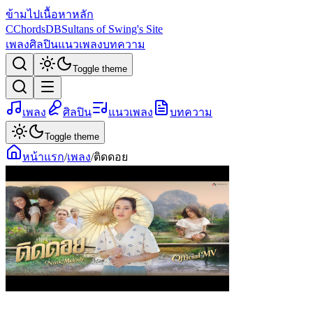
ข้ามไปเนื้อหาหลัก
C
ChordsDB
Sultans of Swing's Site
เพลง
ศิลปิน
แนวเพลง
บทความ
Toggle theme
เพลง
ศิลปิน
แนวเพลง
บทความ
Toggle theme
หน้าแรก
/
เพลง
/
ติดดอย