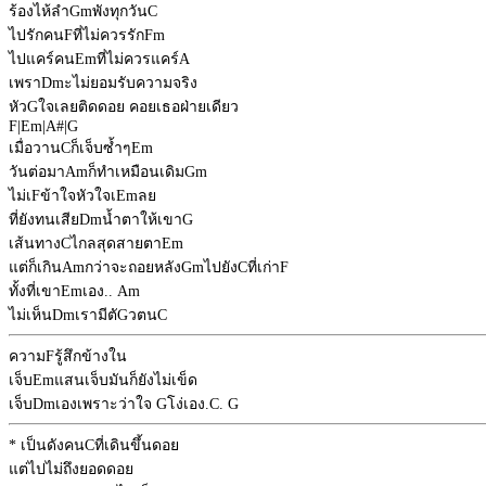
ร้องไห้ลำ
Gm
พังทุกวัน
C
ไปรักคน
F
ที่ไม่ควรรัก
Fm
ไปแคร์คน
Em
ที่ไม่ควรแคร์
A
เพรา
Dm
ะไม่ยอมรับความจริง
หัว
G
ใจเลยติดดอย คอยเธอฝ่ายเดียว
F
|
Em
|
A#
|
G
เมื่อวาน
C
ก็เจ็บซ้ำๆ
Em
วันต่อมา
Am
ก็ทำเหมือนเดิม
Gm
ไม่เ
F
ข้าใจหัวใจเ
Em
ลย
ที่ยังทนเสีย
Dm
น้ำตาให้เขา
G
เส้นทาง
C
ไกลสุดสายตา
Em
แต่ก็เกิน
Am
กว่าจะถอยหลัง
Gm
ไปยัง
C
ที่เก่า
F
ทั้งที่เขา
Em
เอง..
Am
ไม่เห็น
Dm
เรามีตั
G
วตน
C
ความ
F
รู้สึกข้างใน
เจ็บ
Em
แสนเจ็บมันก็ยังไม่เข็ด
เจ็บ
Dm
เองเพราะว่าใจ
G
โง่เอง.
C
.
G
* เป็นดังคน
C
ที่เดินขึ้นดอย
แต่ไปไม่ถึงยอดดอย