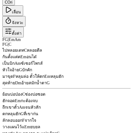
C
Ori
เลื่อน
จังหวะ
ตั้งค่า
F
G
|
Em
Am
F
G
|
C
ไปหลอยเดท
C
หลอยดีล
กันตั้งแต่ต
Em
อนได๋
เป็นบิก
Am
ซ์เซอร์ไพรส์
หัวใจอ้าย
G
บักคัก
มาขุด
F
หลุมล่อ ตั๋วให้ตก
Em
หลุมฮัก
สุดท้าย
Dm
อ้ายสมักน้ำตา
G
ย้อนบ่อป่อง
C
ซ่องบ่อซอด
ฮักจอด
Em
กะต้องจบ
ถืกเขาตั๋ว
Am
จนหัวสัก
ตกหลุมฮัก
G
ที่เขาก่น
ลักลอบออก
F
จากใจ
วางแผนไว้แ
Em
ยบยล