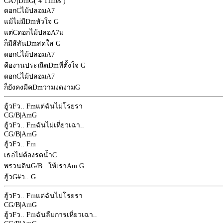
C
A7
|
Dm
G
( 4 Times )
ดอก
C
ไม้ปลอม
A7
แม้ไม่มี
Dm
หัวใจ
G
แต่
C
ดอกไม้ปลอ
A7
ม
ก็มีสีสัน
Dm
สดใส
G
ดอก
C
ไม้ปลอม
A7
คืองานประณีต
Dm
ที่ตั้งใจ
G
ดอก
C
ไม้ปลอม
A7
ก็ยังคงมีค
Dm
วามงดงาม
G
ฮู้ว
F
ว..
Fm
แต่ฉันไม่โรยรา
C
G/B
|
Am
G
ฮู้ว
F
ว..
Fm
ฉันไม่เหี่ยวเฉา..
C
G/B
|
Am
G
ฮู้ว
F
ว..
Fm
เธอไม่ต้องรดน้ำ
C
พรวนดิน
G/B
.. ให้เรา
Am
G
ฮู้ว
G#
ว..
G
ฮู้ว
F
ว..
Fm
แต่ฉันไม่โรยรา
C
G/B
|
Am
G
ฮู้ว
F
ว..
Fm
ฉันลืมการเหี่ยวเฉา..