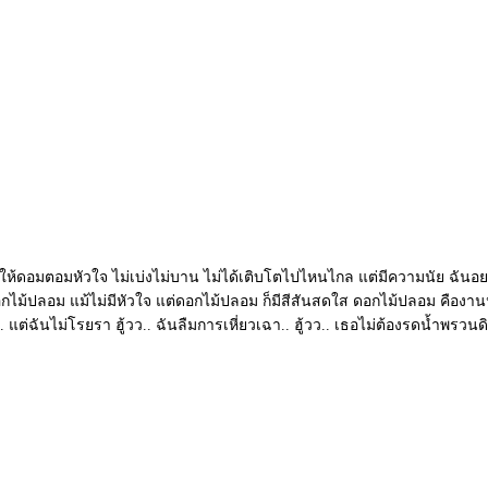
ให้ดอมตอมหัวใจ ไม่เบ่งไม่บาน ไม่ได้เติบโตไปไหนไกล แต่มีความนัย ฉันอยากบอกใ
 ) ดอกไม้ปลอม แม้ไม่มีหัวใจ แต่ดอกไม้ปลอม ก็มีสีสันสดใส ดอกไม้ปลอม คืองาน
ว.. แต่ฉันไม่โรยรา ฮู้วว.. ฉันลืมการเหี่ยวเฉา.. ฮู้วว.. เธอไม่ต้องรดน้ำพรวนดิน