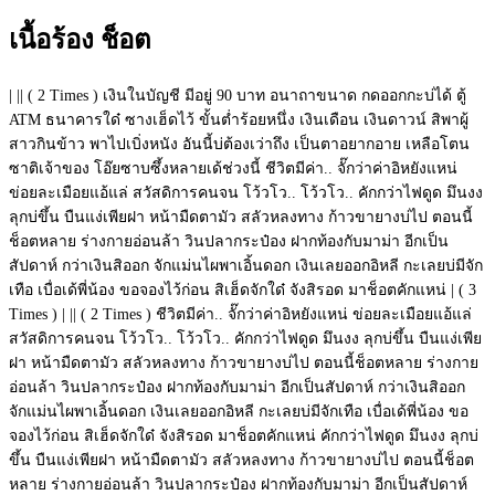
เนื้อร้อง ช็อต
| || ( 2 Times ) เงินในบัญชี มีอยู่ 90 บาท อนาถาขนาด กดออกกะบ่ได้ ตู้
ATM ธนาคารใด๋ ซางเฮ็ดไว้ ขั้นต่ำร้อยหนึ่ง เงินเดือน เงินดาวน์ สิพาผู้
สาวกินข้าว พาไปเบิ่งหนัง อันนี้บ่ต้องเว่าถึง เป็นตาอยากอาย เหลือโตน
ซาติเจ้าของ โอ๊ยซาบซึ้งหลายเด้ช่วงนี้ ชีวิตมีค่า.. จั๊กว่าค่าอิหยังแหน่
ข่อยละเมือยแอ้แล่ สวัสดิการคนจน โว้วโว.. โว้วโว.. คักกว่าไฟดูด มึนงง
ลุกบ่ขึ้น บืนแง่เพียฝา หน้ามืดตามัว สลัวหลงทาง ก้าวขายางบ่ไป ตอนนี้
ช็อตหลาย ร่างกายอ่อนล้า วินปลากระป๋อง ฝากท้องกับมาม่า อีกเป็น
สัปดาห์ กว่าเงินสิออก จักแม่นไผพาเอิ้นดอก เงินเลยออกอิหลี กะเลยบ่มีจัก
เทือ เบื่อเด้พี่น้อง ขอจองไว้ก่อน สิเฮ็ดจักใด๋ จังสิรอด มาช็อตคักแหน่ | ( 3
Times ) | || ( 2 Times ) ชีวิตมีค่า.. จั๊กว่าค่าอิหยังแหน่ ข่อยละเมือยแอ้แล่
สวัสดิการคนจน โว้วโว.. โว้วโว.. คักกว่าไฟดูด มึนงง ลุกบ่ขึ้น บืนแง่เพีย
ฝา หน้ามืดตามัว สลัวหลงทาง ก้าวขายางบ่ไป ตอนนี้ช็อตหลาย ร่างกาย
อ่อนล้า วินปลากระป๋อง ฝากท้องกับมาม่า อีกเป็นสัปดาห์ กว่าเงินสิออก
จักแม่นไผพาเอิ้นดอก เงินเลยออกอิหลี กะเลยบ่มีจักเทือ เบื่อเด้พี่น้อง ขอ
จองไว้ก่อน สิเฮ็ดจักใด๋ จังสิรอด มาช็อตคักแหน่ คักกว่าไฟดูด มึนงง ลุกบ่
ขึ้น บืนแง่เพียฝา หน้ามืดตามัว สลัวหลงทาง ก้าวขายางบ่ไป ตอนนี้ช็อต
หลาย ร่างกายอ่อนล้า วินปลากระป๋อง ฝากท้องกับมาม่า อีกเป็นสัปดาห์