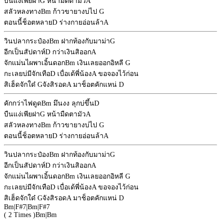
บืนแง่เพียฝา
G
หน้ามืดตามัว
A
สลัวหลงทาง
Bm
ก้าวขายางบ่ไป
G
ตอนนี้ช็อตหลาย
D
ร่างกายอ่อนล้า
A
วินปลากระป๋อง
Bm
ฝากท้องกับมาม่า
G
อีกเป็นสัปดาห์
D
กว่าเงินสิออก
A
จักแม่นไผพาเอิ้นดอก
Bm
เงินเลยออกอิหลี
G
กะเลยบ่มีจักเทือ
D
เบื่อเด้พี่น้อง
A
ขอจองไว้ก่อน
สิเฮ็ดจักใด๋
G
จังสิรอด
A
มาช็อตคักแหน่
D
คักกว่าไฟดูด
Bm
มึนงง ลุกบ่ขึ้น
D
บืนแง่เพียฝา
G
หน้ามืดตามัว
A
สลัวหลงทาง
Bm
ก้าวขายางบ่ไป
G
ตอนนี้ช็อตหลาย
D
ร่างกายอ่อนล้า
A
วินปลากระป๋อง
Bm
ฝากท้องกับมาม่า
G
อีกเป็นสัปดาห์
D
กว่าเงินสิออก
A
จักแม่นไผพาเอิ้นดอก
Bm
เงินเลยออกอิหลี
G
กะเลยบ่มีจักเทือ
D
เบื่อเด้พี่น้อง
A
ขอจองไว้ก่อน
สิเฮ็ดจักใด๋
G
จังสิรอด
A
มาช็อตคักแหน่
D
Bm
|
F#7
|
Bm
|
F#7
( 2 Times )
Bm
|
Bm