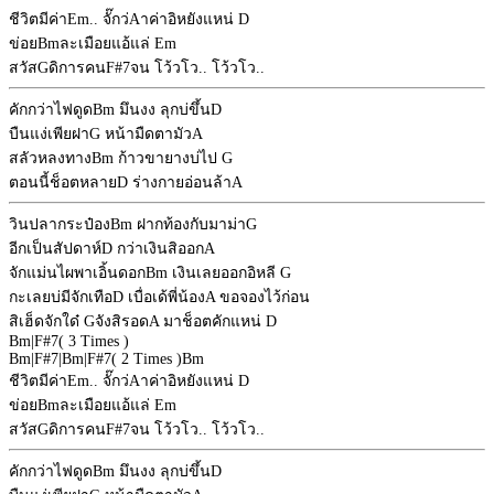
ชีวิตมีค่า
Em
.. จั๊กว่
A
าค่าอิหยังแหน่
D
ข่อย
Bm
ละเมือยแอ้แล่
Em
สวัส
G
ดิการคน
F#7
จน โว้วโว.. โว้วโว..
คักกว่าไฟดูด
Bm
มึนงง ลุกบ่ขึ้น
D
บืนแง่เพียฝา
G
หน้ามืดตามัว
A
สลัวหลงทาง
Bm
ก้าวขายางบ่ไป
G
ตอนนี้ช็อตหลาย
D
ร่างกายอ่อนล้า
A
วินปลากระป๋อง
Bm
ฝากท้องกับมาม่า
G
อีกเป็นสัปดาห์
D
กว่าเงินสิออก
A
จักแม่นไผพาเอิ้นดอก
Bm
เงินเลยออกอิหลี
G
กะเลยบ่มีจักเทือ
D
เบื่อเด้พี่น้อง
A
ขอจองไว้ก่อน
สิเฮ็ดจักใด๋
G
จังสิรอด
A
มาช็อตคักแหน่
D
Bm
|
F#7
( 3 Times )
Bm
|
F#7
|
Bm
|
F#7
( 2 Times )
Bm
ชีวิตมีค่า
Em
.. จั๊กว่
A
าค่าอิหยังแหน่
D
ข่อย
Bm
ละเมือยแอ้แล่
Em
สวัส
G
ดิการคน
F#7
จน โว้วโว.. โว้วโว..
คักกว่าไฟดูด
Bm
มึนงง ลุกบ่ขึ้น
D