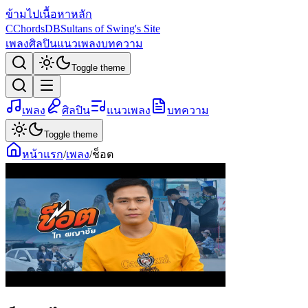
ข้ามไปเนื้อหาหลัก
C
ChordsDB
Sultans of Swing's Site
เพลง
ศิลปิน
แนวเพลง
บทความ
Toggle theme
เพลง
ศิลปิน
แนวเพลง
บทความ
Toggle theme
หน้าแรก
/
เพลง
/
ช็อต