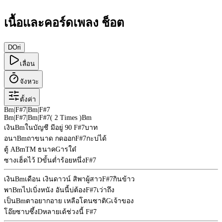
เนื้อและคอร์ดเพลง ช็อต
D
Ori
เลื่อน
จังหวะ
ตั้งค่า
Bm
|
F#7
|
Bm
|
F#7
Bm
|
F#7
|
Bm
|
F#7
( 2 Times )
Bm
เงิน
Bm
ในบัญชี มีอยู่ 90
F#7
บาท
อนา
Bm
ถาขนาด กดออก
F#7
กะบ่ได้
ตู้ A
Bm
TM ธนาค
G
ารใด๋
ซางเฮ็ดไว้
D
ขั้นต่ำร้อยหนึ่ง
F#7
เงิน
Bm
เดือน เงินดาวน์ สิพาผู้สาว
F#7
กินข้าว
พา
Bm
ไปเบิ่งหนัง อันนี้บ่ต้อง
F#7
เว่าถึง
เป็น
Bm
ตาอยากอาย เหลือโตนซาติ
G
เจ้าของ
โอ๊ยซาบซึ้ง
D
หลายเด้ช่วงนี้
F#7