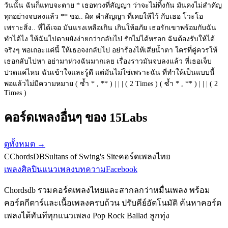
วันนั้น ฉันก็แทบจะตาย * เธอทวงที่สัญญา ว่าจะไม่ทิ้งกัน มันคงไม่สำคัญ
ทุกอย่างจบลงแล้ว ** ขอ.. ผิด คำสัญญา ที่เคยให้ไว้ กับเธอ โวะโอ
เพราะสิ่ง.. ที่ได้เจอ มันแรงเหลือเกิน เกินให้อภัย เธอรักเขาพร้อมกับฉัน
ทำได้ไง ให้ฉันไปตายยังง่ายกว่ากลับไป รักไม่ได้หรอก ฉันต้องรับให้ได้
จริงๆ พอเถอะแค่นี้ ให้เธอจงกลับไป อย่าร้องไห้เสียน้ำตา ใครที่คู่ควรให้
เธอกลับไปหา อย่ามาห่วงฉันมากเลย เรื่องราวมันจบลงแล้ว ที่เธอเจ็บ
ปวดแค่ไหน ฉันเข้าใจและรู้ดี แต่มันไม่ใช่เพราะฉัน ที่ทำให้เป็นแบบนี้
พอแล้วไม่มีความหมาย ( ซ้ำ * , ** ) | | | ( 2 Times ) ( ซ้ำ * , ** ) | | | ( 2
Times )
คอร์ดเพลงอื่นๆ ของ 15Labs
ดูทั้งหมด
→
C
ChordsDB
Sultans of Swing's Site
คอร์ดเพลงไทย
เพลง
ศิลปิน
แนวเพลง
บทความ
Facebook
Chordsdb รวมคอร์ดเพลงไทยและสากลกว่าหมื่นเพลง พร้อม
คอร์ดกีตาร์และเนื้อเพลงครบถ้วน ปรับคีย์อัตโนมัติ ค้นหาคอร์ด
เพลงได้ทันทีทุกแนวเพลง Pop Rock Ballad ลูกทุ่ง