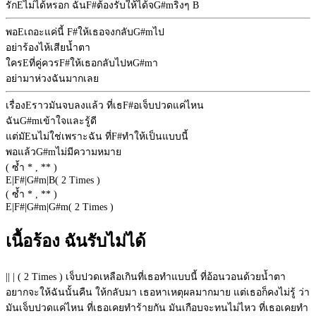
รัก
E
ไม่ได้หรอก ฉัน
F#
ต้องรับให้ได้จ
G#m
ริงๆ
B
พอ
E
เถอะแค่นี้
F#
ให้เธอจงกลับ
G#m
ไป
อย่าร้องไห้เสียน้ำตา
ใคร
E
ที่คู่ควร
F#
ให้เธอกลับไปห
G#m
า
อย่ามาห่วงฉันมากเลย
เรื่อง
E
ราวมันจบลงแล้ว ที่เธ
F#
อเจ็บปวดแค่ไหน
ฉัน
G#m
เข้าใจและรู้ดี
แต่มั
E
นไม่ใช่เพราะฉัน ที่
F#
ทำให้เป็นแบบนี้
พอแล้ว
G#m
ไม่มีความหมาย
( ซ้ำ * , ** )
E
|
F#
|
G#m
|
B
( 2 Times )
( ซ้ำ * , ** )
E
|
F#
|
G#m
|
G#m
( 2 Times )
เนื้อร้อง ฉันรับไม่ได้
|| | ( 2 Times ) เจ็บปวดเหลือเกินที่เธอทำแบบนี้ ที่อ้อนวอนด้วยน้ำตา
อยากจะให้ฉันนั้นคืน ให้กลับมา เธอหาเหตุผลมากมาย แต่เธอก็คงไม่รู้ ว่า
มันเจ็บปวดแค่ไหน ที่เธอเคยทำร้ายกัน มันเกือบจะทนไม่ไหว ที่เธอเคยทำ