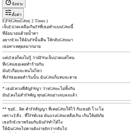
จังหวะ
ตั้งค่า
E
|
F#
|
G#m
|
G#m
( 2 Times )
เจ็บ
E
ปวดเหลือเกิน
F#
ที่เธอทำแบบ
G#m
นี้
ที่อ้อนวอนด้วยน้ำตา
อยาก
E
จะให้ฉัน
F#
นั้นคืน ให้กลับ
G#m
มา
เธอหาเหตุผลมากมาย
แต่เ
E
ธอก็คงไม่รู้ ว่ามั
F#
นเจ็บปวดแค่ไหน
ที่เ
G#m
ธอเคยทำร้ายกัน
มัน
E
เกือบจะทนไม่ไหว
ที่เ
F#
ธอเคยทำวันนั้น ฉัน
G#m
ก็แทบจะตาย
* เธอ
E
ทวงที่สัญ
F#
ญา ว่าจ
G#m
ะไม่ทิ้งกัน
มัน
E
คงไม่สำ
F#
คัญ ทุกอ
G#m
ย่างจบลงแล้ว
** ขอ
E
.. ผิด คำ
F#
สัญญา ที่เคย
G#m
ให้ไว้ กับเธอ
B
โวะโอ
เพราะ
E
สิ่ง.. ที่ไ
F#
ด้เจอ มันแรง
G#m
เหลือเกิน เกินให้อ
B
ภัย
เธอรัก
E
เขาพร้อมกับฉัน
F#
ทำได้ไง
ให้ฉัน
G#m
ไปตายยังง่าย
B
กว่ากลับไป