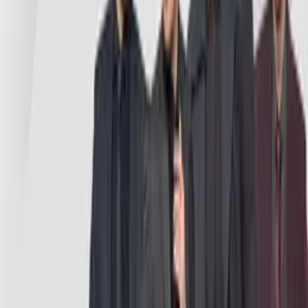
ฉันก็ยืนคนเดียวมาหลายปี
Em7
(มันเฉา มันเศร้า มันเหงา มันแสนจะว่างเปล่า )
เธอ
Dmaj7
ก็ยังรอใครอยู่ตรงนั้น
F#m7
ให้ฉันลองไปยืนข้างๆ เธอ
Em7
ก็ได้นะ.
A
.
* เมื่อเธอมีความรัก
Dmaj7
และฉันมีความโสด
F#m7
Match พอดีแบบนี้
Em7
ไม่คบกันมีโกรธ
A
เมื่อเธอออกตามหา
Dmaj7
และฉันยังคงอยู่
F#m7
ในโหมดผู้เฝ้ารอ
Em7
พอดีกว่านี้ไ
A
ม่มีอีกแล้วเธอ..
Dmaj7
|
F#m7
|
Em7
|
A
( 2 Times )
* เมื่อเธอมีความรัก
Dmaj7
และฉันมีความโสด
F#m7
Match พอดีแบบนี้
Em7
ไม่คบกันมีโกรธ
A
เมื่อเธอออกตามหา
Dmaj7
และฉันยังคงอยู่
F#m7
ในโหมดผู้เฝ้ารอ
Em7
..
A