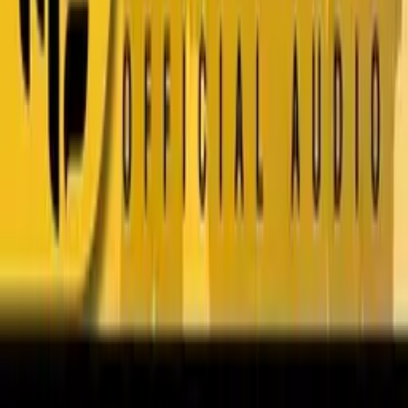
SEASON FIVE
C
นอนจับมือกันครั้งแรก
SEASON FIVE
C
ฉันมาบอกว่า
SEASON FIVE
D
ผ้าห่มของหัวใจ
SEASON FIVE
C
อยากอินเพลงรัก ft. No One Else