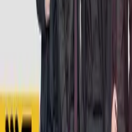
หา และฉันยังคงอยู่ในโหมดผู้เฝ้ารอ พอดีกว่านี้ไม่มีอีกแล้วเธอ เธอ
ต้องการความรัก ฉันก็มีรัก ให้เธอเต็มร้อยไม่มีหยุดพัก แอบส่งสายตาจน
จะตายชัก เธอจะรักไม่รักก็บอกมา I’m so proud อยากจะมีโมเม้นต์ right
now อยากให้รู้ว่าคู่ของคุณอาจเป็นฉันคนนี้ แค่เธอลองมองมา ลองเปิดใจ
ให้กัน ฉันก็ยืนคนเดียวอยู่ตรงนี้ ฉันก็ยืนคนเดียวมาหลายปี (มันเฉา มัน
เศร้า มันเหงา มันแสนจะว่างเปล่า ) เธอก็ยังรอใครอยู่ตรงนั้น ให้ฉันลอง
ไปยืนข้างๆ เธอ ก็ได้นะ.. * เมื่อเธอมีความรัก และฉันมีความโสด Match
พอดีแบบนี้ ไม่คบกันมีโกรธ เมื่อเธอออกตามหา และฉันยังคงอยู่ในโหมด
ผู้เฝ้ารอ พอดีกว่านี้ไม่มีอีกแล้วเธอ.. ( 2 Times ) * เมื่อเธอมีความรัก และ
ฉันมีความโสด Match พอดีแบบนี้ ไม่คบกันมีโกรธ เมื่อเธอออกตามหา
และฉันยังคงอยู่ ในโหมดผู้เฝ้ารอ.. * เมื่อเธอมีความรัก และฉันมีความ
โสด Match พอดีแบบนี้ ไม่คบกันมีโกรธ เมื่อเธอออกตามหา และฉันยังคง
อยู่ในโหมดผู้เฝ้ารอ พอดีกว่านี้ไม่มีอีกแล้วเธอ.. พอดีกว่านี้ไม่มีอีกแล้ว
เธอ..
คอร์ดเพลงอื่นๆ ของ SEASON FIVE
ดูทั้งหมด
→
A