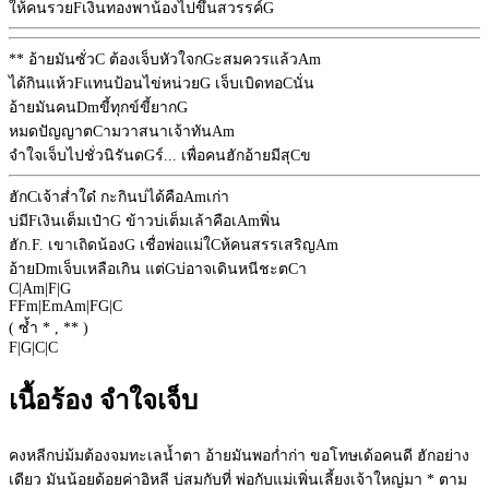
ให้คนรวย
F
เงินทองพาน้องไปขึ้นสวรรค์
G
** อ้ายมันซั่ว
C
ต้องเจ็บหัวใจก
G
ะสมควรแล้ว
Am
ได้กินแห้ว
F
แทนป้อนไข่หน่วย
G
เจ็บเบิดทอ
C
นั่น
อ้ายมันคน
Dm
ขี้ทุกข์ขี้ยาก
G
หมดปัญญาต
C
ามวาสนาเจ้าทัน
Am
จำใจเจ็บไปชั่วนิรันด
G
ร์... เพื่อคนฮักอ้ายมีสุ
C
ข
ฮัก
C
เจ้าส่ำใด๋ กะกินบ่ได้คือ
Am
เก่า
บ่มี
F
เงินเต็มเป๋า
G
ข้าวบ่เต็มเล้าคือเ
Am
พิ่น
ฮัก.
F
. เขาเถิดน้อง
G
เชื่อพ่อแม่ใ
C
ห้คนสรรเสริญ
Am
อ้าย
Dm
เจ็บเหลือเกิน แต่
G
บ่อาจเดินหนีชะต
C
า
C
|
Am
|
F
|
G
F
Fm
|
Em
Am
|
F
G
|
C
( ซ้ำ * , ** )
F
|
G
|
C
|
C
เนื้อร้อง จำใจเจ็บ
คงหลีกบ่ม้มต้องจมทะเลน้ำตา อ้ายมันพอก่ำก่า ขอโทษเด้อคนดี ฮักอย่าง
เดียว มันน้อยด้อยค่าอิหลี บ่สมกับที่ พ่อกับแม่เพิ่นเลี้ยงเจ้าใหญ่มา * ตาม