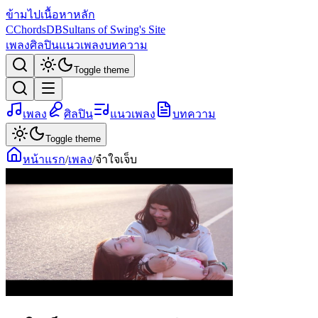
ข้ามไปเนื้อหาหลัก
C
ChordsDB
Sultans of Swing's Site
เพลง
ศิลปิน
แนวเพลง
บทความ
Toggle theme
เพลง
ศิลปิน
แนวเพลง
บทความ
Toggle theme
หน้าแรก
/
เพลง
/
จำใจเจ็บ