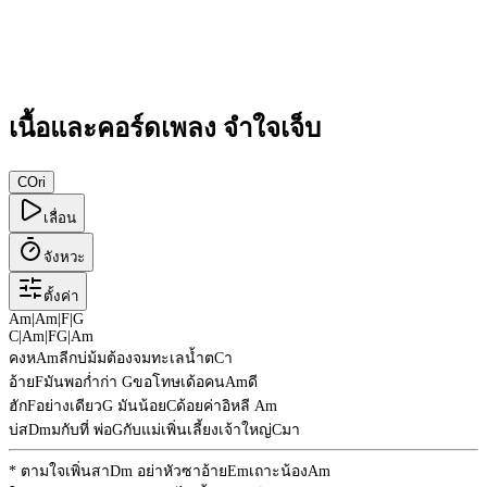
เนื้อและคอร์ดเพลง จำใจเจ็บ
C
Ori
เลื่อน
จังหวะ
ตั้งค่า
Am
|
Am
|
F
|
G
C
|
Am
|
F
G
|
Am
คงห
Am
ลีกบ่ม้มต้องจมทะเลน้ำต
C
า
อ้าย
F
มันพอก่ำก่า
G
ขอโทษเด้อคน
Am
ดี
ฮัก
F
อย่างเดียว
G
มันน้อย
C
ด้อยค่าอิหลี
Am
บ่ส
Dm
มกับที่ พ่อ
G
กับแม่เพิ่นเลี้ยงเจ้าใหญ่
C
มา
* ตามใจเพิ่นสา
Dm
อย่าหัวซาอ้าย
Em
เถาะน้อง
Am