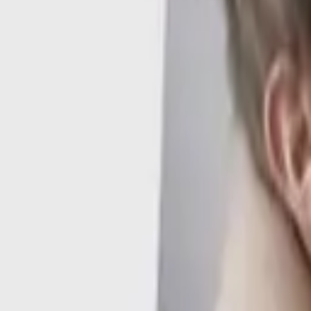
เนื้อและคอร์ดเพลง ค่าน้ำนม
C
Ori
เลื่อน
จังหวะ
ตั้งค่า
C
|
Dm
|
G
|
C