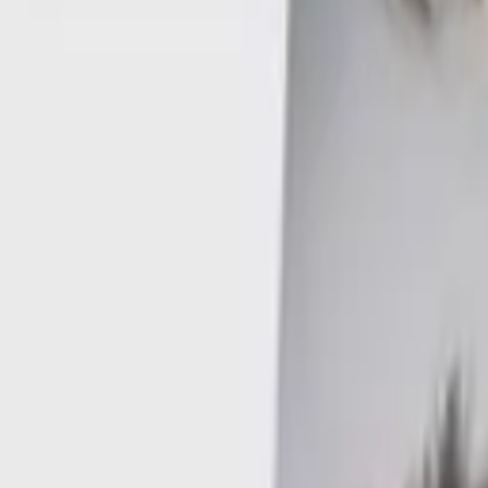
ค่าน้ำนม - เพลงวันแม่
เพลงวันแม่
·
ลูกกรุง
·
C
·
0 Views
เวอร์ชันอื่นๆ ของเพลงนี้
Version
1
—
0
โหวต
เ
เพลงวันแม่
21 มี.ค. 69
เพิ่มเวอร์ชัน
คอร์ดในเพลง ค่าน้ำนม