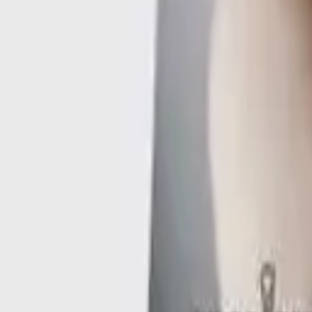
แม่นี้มีบุญคุณอันใหญ่หลวง
C
ที่เฝ้าหวง
Em
ห่วงลูกแต่หลัง
เมื่อยังนอน
Am
เปล
แม่.
C
. เรา
F
เฝ้าโอ้ละเห่
C
กล่อม
Am
ลูกน้อยนอนเปล
Em
ไม่ห่างหันเห
A7
ไปจนไกล
Dm
G
แต่เล็กจนโตโอ้แม่ถนอม
C
แม่ผ่ายผอม
Em
ย่อมเกิดจากรัก
ลูกปักดวง
Am
ใจ
เติบ
C
.. โตโ
F
อ้เล็กจนใหญ่
C
นี่แ
Am
หละหนาอะไร
Em
มิใช่ใดหนา
G
เพราะค่าน้ำนม
C
C7
* ควร
Am
.. คิด
G
พินิจให้ดี
C
ค่า
Am
น้ำนมแม่นี้
Dm
จะมีอ
G
ะไรเหมาะสม
C
โอ้ว่าแม่จ๋า
Em
ลูกคิด
Am
ถึงค่าน้ำนม
Dm
เลือดในอกผสม
Em
กลั่นเป็นน้ำนมให้ลูกดื่มกิน..
E7
Am
ค่าน้ำนมควรชวนให้ลูกฝัง
C